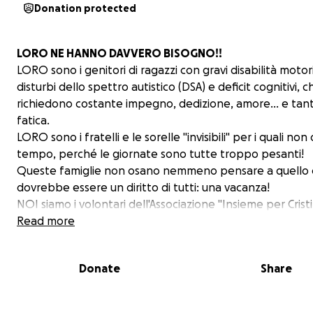
Donation protected
LORO NE HANNO DAVVERO BISOGNO!!
LORO sono i genitori di ragazzi con gravi disabilità motor
disturbi dello spettro autistico (DSA) e deficit cognitivi, c
richiedono costante impegno, dedizione, amore... e tan
fatica.
LORO sono i fratelli e le sorelle "invisibili" per i quali non 
tempo, perché le giornate sono tutte troppo pesanti!
Queste famiglie non osano nemmeno pensare a quello
dovrebbe essere un diritto di tutti: una vacanza!
NOI siamo i volontari dell'Associazione "Insieme per Crist
da oltre dieci anni porta avanti il progetto di garantire 
Read more
"evasione" dalla fatica quotidiana a chi non ce la fa più, 
rigenerarsi e condividere momenti sereni, sentire il calor
Donate
Share
comunità in ambienti adeguati alle loro necessità.
Raccogliamo questi fondi perché LORO sono tanti e 
assicurare a tutti un meritato periodo di relax, nell'ott