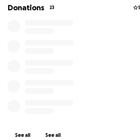
una parità di diritti e per una cultura sempre più inclus
Donations
23
IL NOSTRO SOGNO PER L'INVERNO 2025
Per il prossimo inverno vorremmo realizzare questo desi
See all
See all