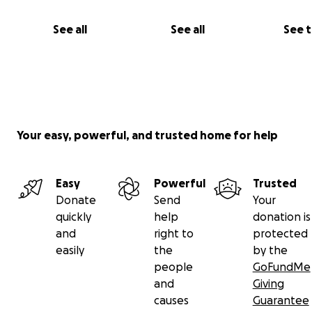
See all
See all
See 
Your easy, powerful, and trusted home for help
Easy
Powerful
Trusted
Donate
Send
Your
quickly
help
donation is
and
right to
protected
AIUTACI A FARE LA DIFFERENZA!
easily
the
by the
Vorremmo restituire un po' di leggerezza alle famiglie di
people
GoFundMe
Andrea, Max e Ksenia,
perchè godere del tempo libero 
and
Giving
meritato riposo non sia solo un privilegio di altri.
causes
Guarantee
Ogni contributo, grande o piccolo, ci aiuterà a trasform