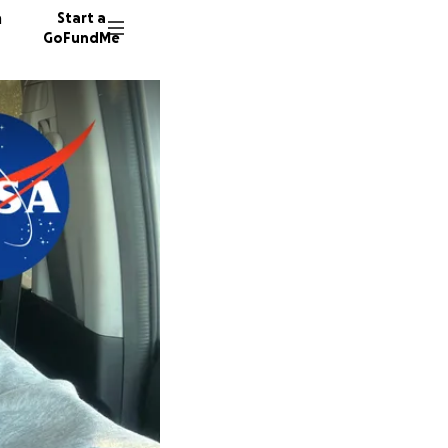
n
Start a
GoFundMe