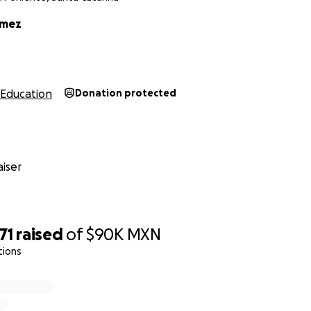
omez
Education
Donation protected
iser
71
raised
of
$90K
MXN
tions