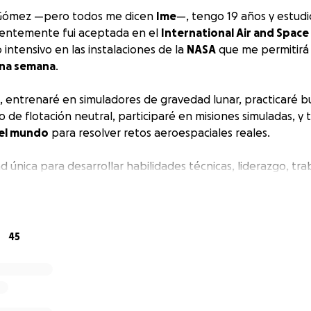
 Gómez —pero todos me dicen
Ime
—, tengo 19 años y estudi
ientemente fui aceptada en el
International Air and Space
intensivo en las instalaciones de la
NASA
que me permitir
una semana
.‍
 entrenaré en simuladores de gravedad lunar, practicaré 
de flotación neutral, participaré en misiones simuladas, y 
 el mundo
para resolver retos aeroespaciales reales.
 única para desarrollar habilidades técnicas, liderazgo, tr
co en un entorno profesional y multicultural.
estudiar ingeniería, supe que quería resolver problemas con
ión. Elegí Mecatrónica porque es una carrera versátil que 
45
os campos, y hoy quiero adentrarme en uno que me emocio
acial
.
poyo para cubrir los costos de este programa y así
represen