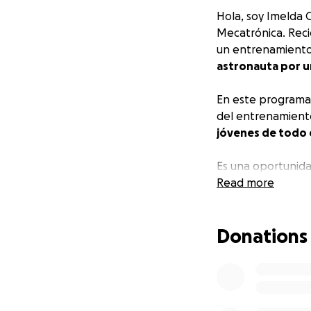
Hola, soy Imelda
Mecatrónica. Rec
un entrenamiento 
astronauta por 
En este programa,
del entrenamiento 
jóvenes de todo
Es una oportunidad
pensamiento críti
Read more
Desde que decidí 
Donations
impacto e innovac
explorar distint
el sector aeroesp
Quiero pedir tu a