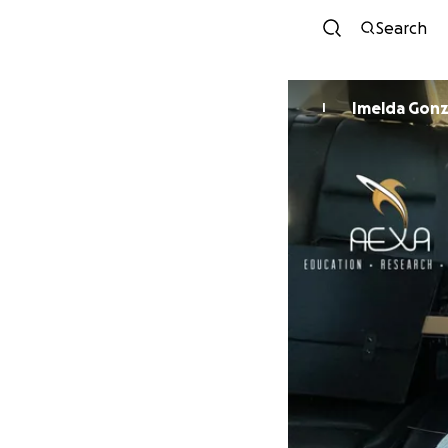
Search
Imelda Gonz
I