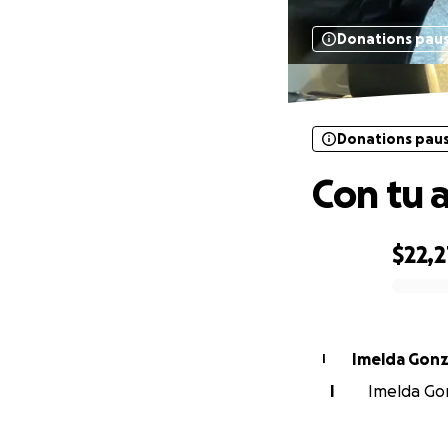
Donations pau
Donations pau
Con tu a
$22,2
0% complete
Imelda Gonz
I
I
Imelda Gon