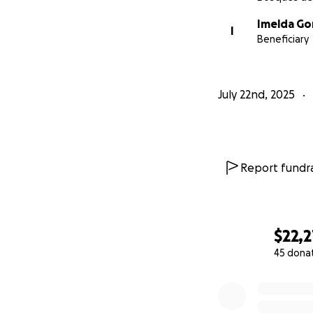
Imelda G
I
Beneficiary
July 22nd, 2025
Report fundra
$22,2
45 dona
0% complete