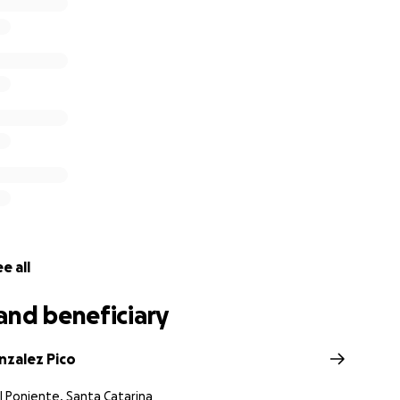
ración y a todas las niñas que sueñan con llegar lejos.
impulsa mi
sueño
: también
inspira
a otras personas a creer
e all
and beneficiary
nzalez Pico
 Poniente, Santa Catarina