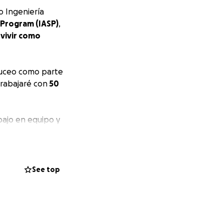
o Ingeniería
 Program (IASP)
,
á
vivir como
buceo como parte
trabajaré con
50
abajo en equipo y
 creatividad,
me permite
See top
na profundamente:
tar con orgullo a