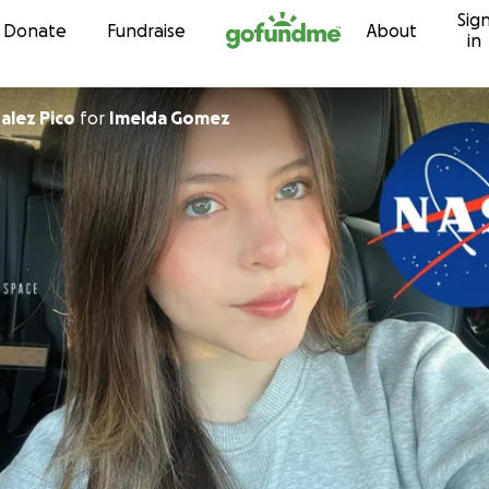
Sig
Skip to content
Donate
Fundraise
About
in
alez Pico
for
Imelda Gomez