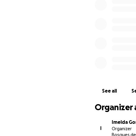
México
, a mi gene
Tu ayuda no solo 
See all
Se
Organizer 
Imelda Go
I
Organizer
Bosques del