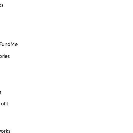
ds
GoFundMe
ories
g
ofit
orks