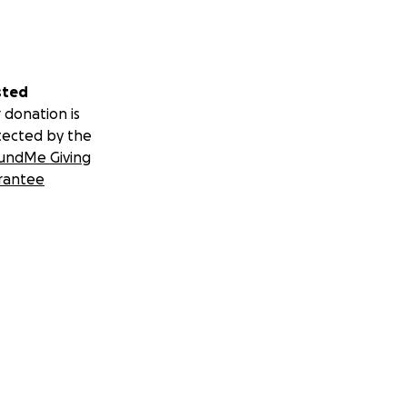
sted
 donation is
tected by the
undMe Giving
rantee