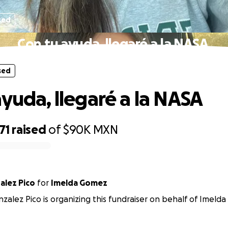
sed
Con tu ayuda, llegaré a la NASA ️
sed
yuda, llegaré a la NASA ️
71
raised
of
$90K
MXN
alez Pico
for
Imelda Gomez
zalez Pico is organizing this fundraiser on behalf of Imeld