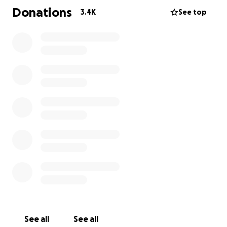
Die Metastasen haben sich auf die Lunge, Knochen
Donations
3.4K
See top
und Leber ausgebreitet. Und seit Freitag den 17.01.25
hat ein Kopf-MRT gezeigt, dass auch mein Gehirn
voller Metastasen ist und ich nun eine
Ganzhirnbestrahlung etc. benötige um Zeit zu
gewinnen. Zeit mit meinen 2 wundervollen Kindern,
meinem liebenden Ehemann, meiner Familie und
meinen Freunden.
Ich frage ungern nach Hilfe, -ihr kennt mich-aber
nicht ungern um Hilfe für die Menschen die ich liebe.
Mein Mann muss sich um alles alleine kümmern.Er
will immer alles alleine schaffen, bemerkt dabei
aber nicht wie stark ihn alles belastet. Deswegen
tue ich das auch für ihn.
Meine Kinder haben täglich Angst um mich, ich will
Ihnen Hoffnung geben.
See all
See all