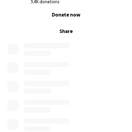
Früh-Rente und mein Pflegegeld werden Sie das
3.4K donations
Haus wahrscheinlich nicht halten können. Alles hier
0% complete
Donate now
im Haus erinnert sie an mich, denn ich habe es
gestaltet. Sie sollen nicht auch noch ihr gewohntes
Umfeld verlieren.
Share
Mein Mann wird niemals um Hilfe fragen. Deshalb
muss ich das hier für ihn tun. Auch wenn es mir das
Herz bricht. Denn ich will und glaube an Heilung!
Deshalb, bitte ich Euch, helft mir mein Leben zu
verlängern und meine Familie zu tragen
In ewiger Dankbarkeit, Rita❤️
P.S. Wenn ich geheilt bin werden alle restlichen
Spenden an eine Krebshilfeorganisation
weitergegeben❤️