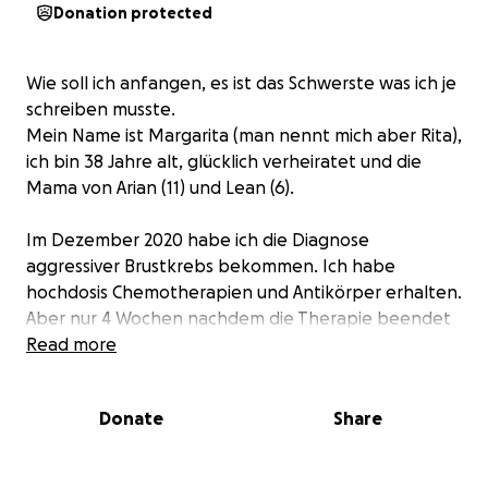
Donation protected
Wie soll ich anfangen, es ist das Schwerste was ich je
schreiben musste.
Mein Name ist Margarita (man nennt mich aber Rita),
ich bin 38 Jahre alt, glücklich verheiratet und die
Mama von Arian (11) und Lean (6).
Im Dezember 2020 habe ich die Diagnose
aggressiver Brustkrebs bekommen. Ich habe
hochdosis Chemotherapien und Antikörper erhalten.
Aber nur 4 Wochen nachdem die Therapie beendet
war, habe ich starke Schmerzen im Rücken
Read more
bekommen. Wenige Monate danach sind mehrere
Wirbel sowie die Brustwirbel gebrochen. Daher war
Donate
Share
ich ab dem 12.12.22 metastasierte
Brustkrebspatienten.