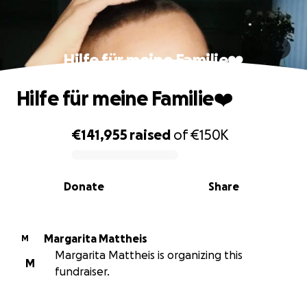
Hilfe für meine Familie❤️
Hilfe für meine Familie❤️
€141,955
raised
of
€150K
0% complete
Donate
Share
Margarita Mattheis
M
Margarita Mattheis is organizing this
M
fundraiser.