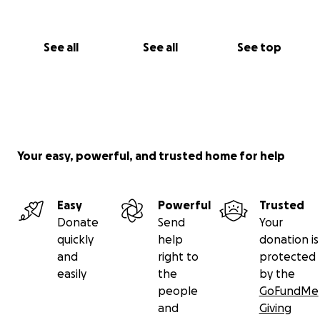
See all
See all
See top
Your easy, powerful, and trusted home for help
Easy
Powerful
Trusted
Donate
Send
Your
quickly
help
donation is
and
right to
protected
easily
the
by the
people
GoFundMe
and
Giving