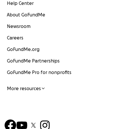
Help Center
About GoFundMe
Newsroom
Careers
GoFundMe.org
GoFundMe Partnerships
GoFundMe Pro for nonprofits
More resources