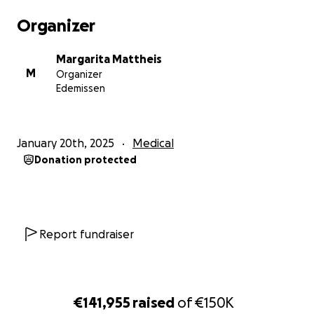
Doch ich habe keine Angst um mich-nur um die, die
Organizer
ich vielleicht hinterlassen werde. Deshalb starte ich
diese Aktion schweren Herzens. Neben den
Margarita Mattheis
medizinischen Bezahlungen die meine gesetzliche
M
Organizer
Krankenkasse übernimmt, will ich mich ganzheitlich
Edemissen
behandeln lassen um alles mögliche getan zu
haben. Diese Kosten sind sehr hoch und können von
uns nicht getragen werden. Aber ich will alles
January 20th, 2025
Medical
versuchen um meine Kinder beim Großwerden
Donation protected
zusehen zu können.
Wir sind nach meiner scheinbar ersten Heilung in
unser Haus gezogen. Als wir noch dachten und uns
gesagt wurde, dass wir unser Leben leben können.
Report fundraiser
Falls mich Gott doch zu sich holt, möchte ich meiner
Familie Zeit zum trauern lassen und sie nicht mit
finanziellen Sorgen hinterlassen. Denn ohne meine
€141,955
raised
of
€150K