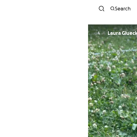
Search
Laura Gluec
L