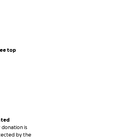
ee top
sted
 donation is
tected by the