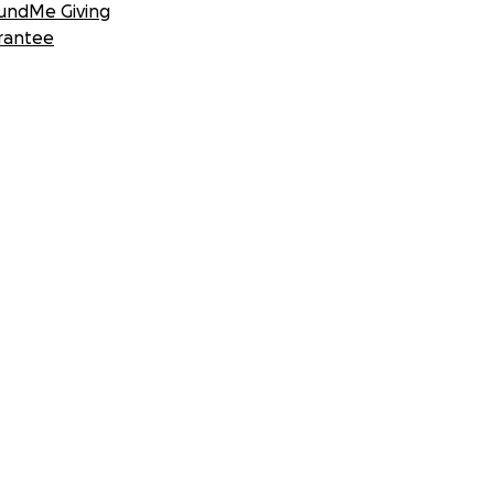
undMe Giving
rantee