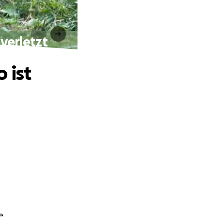
 verletzt
 ist
e.