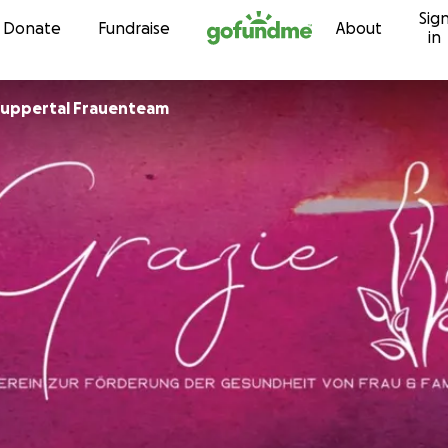
Sig
Skip to content
Donate
Fundraise
About
in
TSV Union Wuppertal Frauenteam