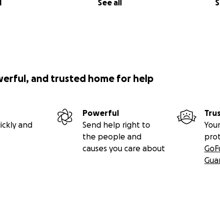
l
See all
S
werful, and trusted home for help
Powerful
Tru
ickly and
Send help right to
Your
the people and
pro
causes you care about
GoF
Gua