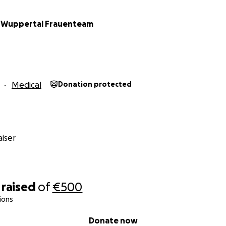
 Wuppertal Frauenteam
Medical
Donation protected
iser
raised
of
€500
ions
Donate now