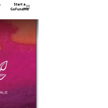
n
Start a
GoFundMe
V
G
12 dono