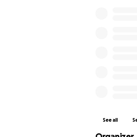
See all
Se
Organizer