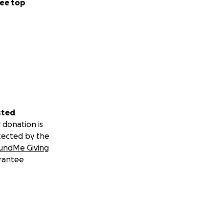
ee top
sted
 donation is
tected by the
undMe Giving
rantee