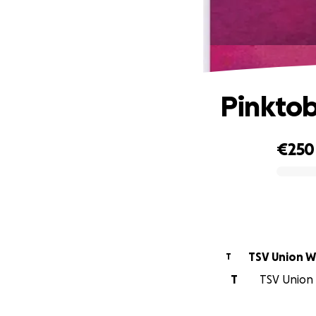
Pinkto
€250
0% complete
T
T
TSV Union 