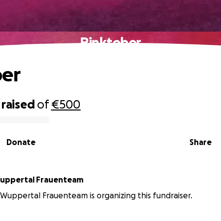
Pinktober
ber
raised
of
€500
Donate
Share
TSV Union Wuppertal Frauenteam
Wuppertal Frauenteam is organizing this fundraiser.