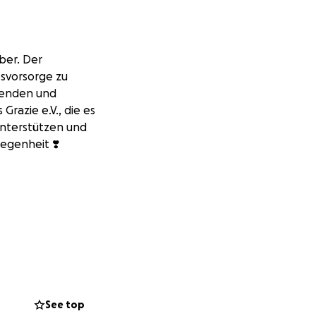
ber. Der
svorsorge zu
Spenden und
razie e.V., die es
unterstützen und
egenheit ❣️
See top