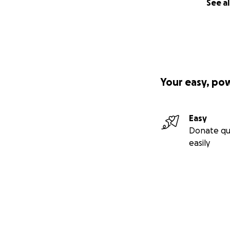
See al
Your easy, po
Easy
Donate qu
easily