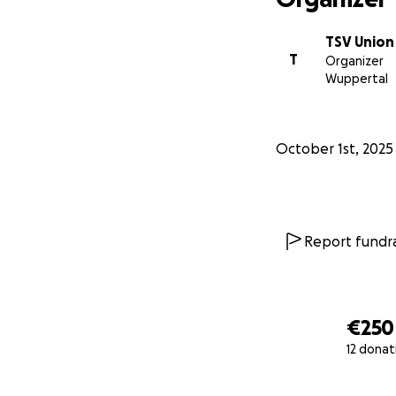
TSV Union
T
Organizer
Wuppertal
October 1st, 2025
Report fundra
€250
12 donat
0% complete