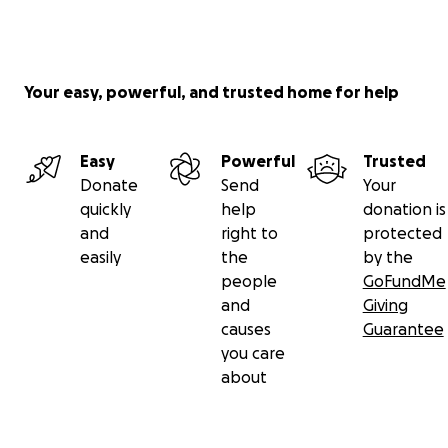
Your easy, powerful, and trusted home for help
Easy
Powerful
Trusted
Donate
Send
Your
quickly
help
donation is
and
right to
protected
easily
the
by the
people
GoFundMe
and
Giving
causes
Guarantee
you care
about