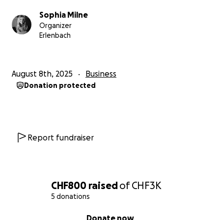
Sophia Milne
Organizer
Erlenbach
August 8th, 2025
Business
Donation protected
Report fundraiser
CHF800
raised
of
CHF3K
5 donations
0% complete
Donate now