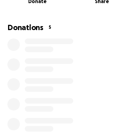
Donate
Share
Fehlerspeicher wurde gelöscht.
Die hinteren Bremsen blockierten sie waren zu heiß
geworden und hatten geschliffen so das die
Bremsscheibe Schrott war. Die Werkstatt weigerte
Donations
5
sich nur die eine Bremse zu reparieren, das Ende
vom Lied war das beide Bremssättel gewechselt
wurden mit Scheiben und Klötzern.
Diese unerwartete Ausgabe hat uns finanziell
komplett aus der Bahn geworfen. Alles Erspartes ist
aufgebraucht, und ich weiß nicht, wie ich die Lücke
jetzt schließen soll.
Darum bitte ich um Unterstützung – jeder noch so
kleine Beitrag hilft mir, diese Notlage zu
überwinden. Selbst 5 Euro können einen
Unterschied machen.
Von Herzen vielen Dank an alle, die uns in dieser