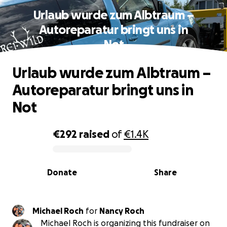
Urlaub wurde zum Albtraum –
Autoreparatur bringt uns in
Not
Urlaub wurde zum Albtraum –
Autoreparatur bringt uns in
Not
€292
raised
of
€1.4K
0% complete
Donate
Share
Michael Roch
for
Nancy Roch
Michael Roch is organizing this fundraiser on