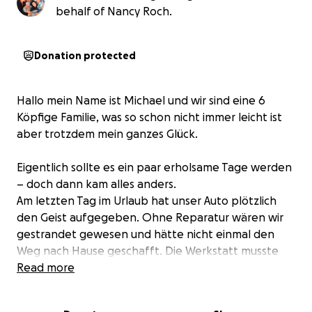
behalf of Nancy Roch.
Donation protected
Hallo mein Name ist Michael und wir sind eine 6
Köpfige Familie, was so schon nicht immer leicht ist
aber trotzdem mein ganzes Glück.
Eigentlich sollte es ein paar erholsame Tage werden
– doch dann kam alles anders.
Am letzten Tag im Urlaub hat unser Auto plötzlich
den Geist aufgegeben. Ohne Reparatur wären wir
gestrandet gewesen und hätte nicht einmal den
Weg nach Hause geschafft. Die Werkstatt musste
sofort handeln – und die Kosten waren enorm.
Read more
Repariert wurde etwas am Motor und der