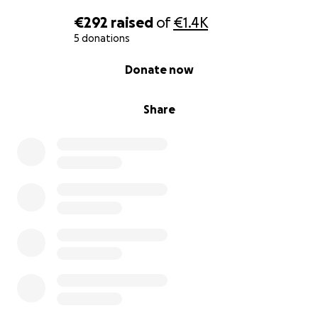
€292
raised
of
€1.4K
5 donations
0% complete
Donate now
Share