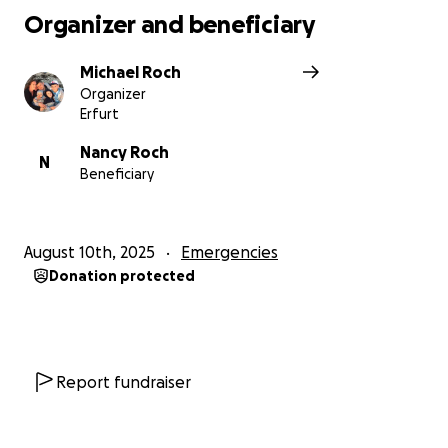
schweren Zeit beistehen. ❤️
Organizer and beneficiary
Michael Roch
Organizer
Erfurt
Nancy Roch
N
Beneficiary
August 10th, 2025
Emergencies
Donation protected
Report fundraiser