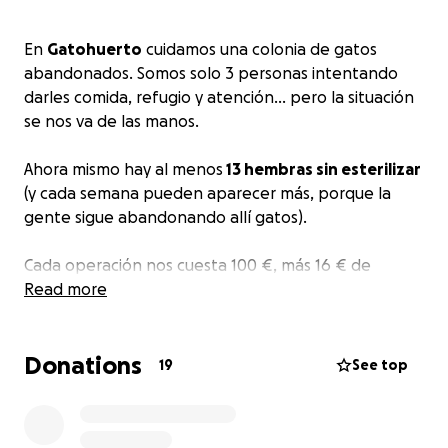
En
Gatohuerto
cuidamos una colonia de gatos
abandonados. Somos solo 3 personas intentando
darles comida, refugio y atención… pero la situación
se nos va de las manos.
Ahora mismo hay al menos
13 hembras sin esterilizar
(y cada semana pueden aparecer más, porque la
gente sigue abandonando allí gatos).
Cada operación nos cuesta 100 €, más 16 € de
desparasitación.
Read more
Solo estas 13 gatas suponen 1.508 €
Donations
19
See top
Si no actuamos ya, cada una de ellas traerá camadas
enteras: más gatitos naciendo en la calle, enfermos,
expuestos a una vida de sufrimiento.