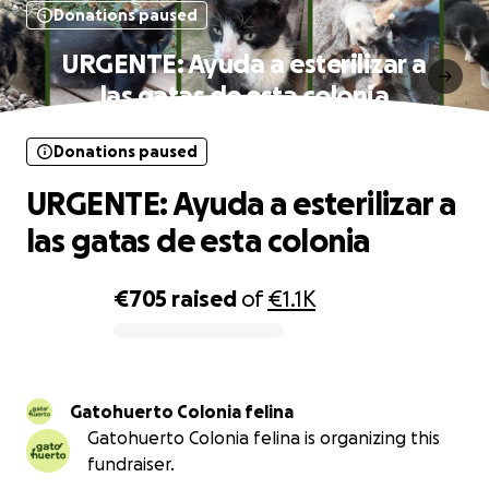
Donations paused
URGENTE: Ayuda a esterilizar a
las gatas de esta colonia
Donations paused
URGENTE: Ayuda a esterilizar a
las gatas de esta colonia
€705
raised
of
€1.1K
0% complete
Gatohuerto Colonia felina
Gatohuerto Colonia felina is organizing this
fundraiser.