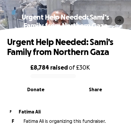
Urgent Help Needed: Sami’s
Family from Northern Gaza
Urgent Help Needed: Sami’s
Family from Northern Gaza
£8,784
raised
of
£30K
0% complete
Donate
Share
Fatima Ali
F
F
Fatima Ali is organizing this fundraiser.