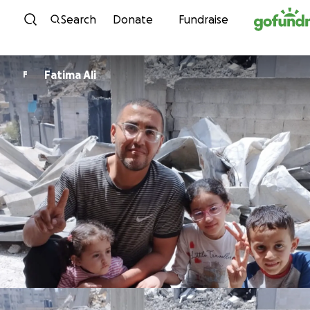
Skip to content
Search
Donate
Fundraise
Fatima Ali
F