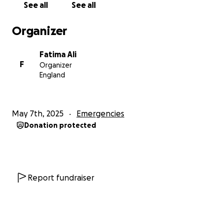
See all
See all
• Food, water, and medical supplies for the children
and unborn babies
Organizer
• Basic living essentials for a family that lost
everything
Fatima Ali
• Support to help Sami rebuild his livelihood in the
F
Organizer
future
England
Northern Gaza is on the brink of collapse, and
families like Sami’s are trapped in unimaginable
conditions with no resources, no aid, and no way out.
May 7th, 2025
Emergencies
Please, help us give them a lifeline.
Donation protected
Every donation counts — no matter the size — and
every share can reach someone who might be able
to help.
Please open your heart for Sami and his family.
Together, we can bring them hope in their darkest
Report fundraiser
hour.
Thank you so much for your support.
نداء عاجل: ساعدوا عائلة سامي التي فقدت كل شيء في