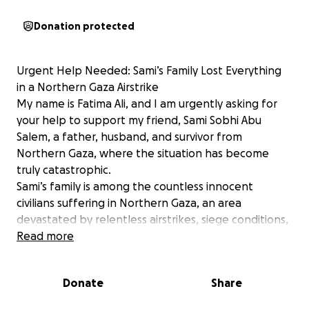
Donation protected
Urgent Help Needed: Sami’s Family Lost Everything
in a Northern Gaza Airstrike
My name is Fatima Ali, and I am urgently asking for
your help to support my friend, Sami Sobhi Abu
Salem, a father, husband, and survivor from
Northern Gaza, where the situation has become
truly catastrophic.
Sami’s family is among the countless innocent
civilians suffering in Northern Gaza, an area
devastated by relentless airstrikes, siege conditions,
and a growing humanitarian crisis. Access to food,
Read more
water, medicine, and shelter is nearly nonexistent.
Daily life is a struggle to survive — and for Sami, it has
Donate
Share
turned into a nightmare.
Sami, his wife (who is pregnant with twins), and their