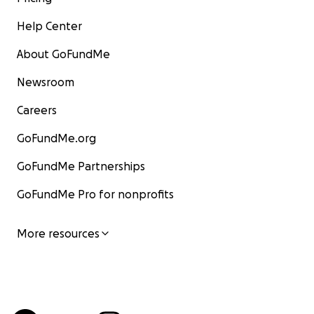
Help Center
About GoFundMe
Newsroom
Careers
GoFundMe.org
GoFundMe Partnerships
GoFundMe Pro for nonprofits
More resources