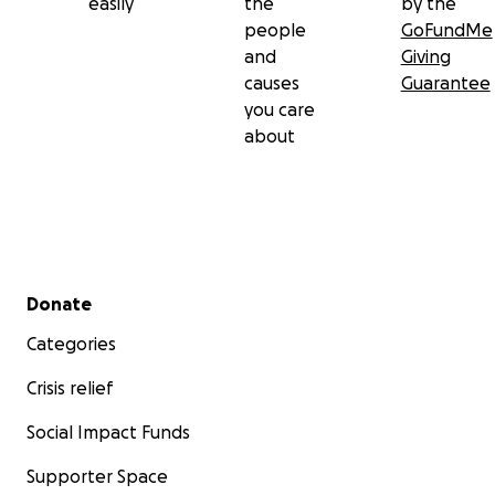
easily
the
by the
people
GoFundMe
and
Giving
causes
Guarantee
you care
about
Secondary menu
Donate
Categories
Crisis relief
Social Impact Funds
Supporter Space