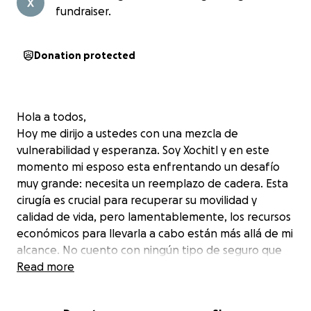
fundraiser.
Donation protected
Hola a todos,
Hoy me dirijo a ustedes con una mezcla de
vulnerabilidad y esperanza. Soy Xochitl y en este
momento mi esposo esta enfrentando un desafío
muy grande: necesita un reemplazo de cadera. Esta
cirugía es crucial para recuperar su movilidad y
calidad de vida, pero lamentablemente, los recursos
económicos para llevarla a cabo están más allá de mi
alcance. No cuento con ningún tipo de seguro que
pueda cubrir estos gastos. He explorado opciones a
Read more
través del IMSS, pero desgraciadamente, las
posibilidades son limitadas y el tiempo apremia. Sin