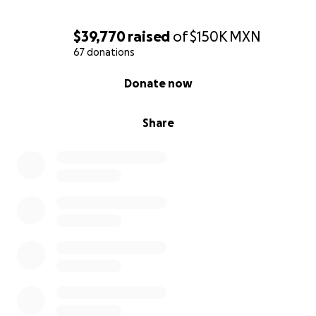
$39,770
raised
of
$150K
MXN
67 donations
0% complete
Donate now
Share