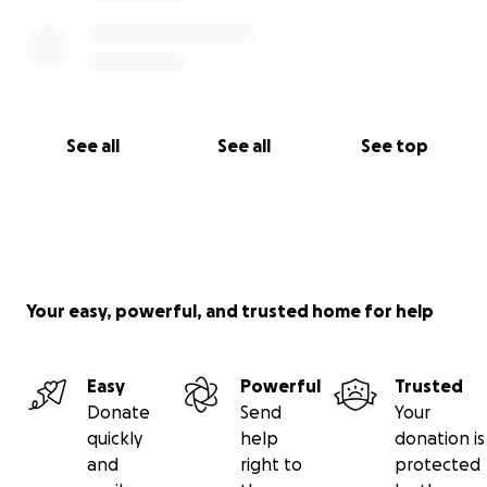
See all
See all
See top
Your easy, powerful, and trusted home for help
Easy
Powerful
Trusted
Donate
Send
Your
quickly
help
donation is
and
right to
protected