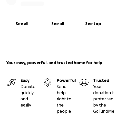
See all
See all
See top
Your easy, powerful, and trusted home for help
Easy
Powerful
Trusted
Donate
Send
Your
quickly
help
donation is
and
right to
protected
easily
the
by the
people
GoFundMe