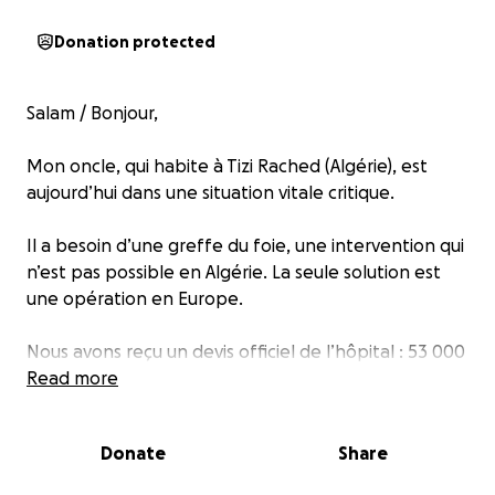
Donation protected
Salam / Bonjour,
Mon oncle, qui habite à Tizi Rached (Algérie), est
aujourd’hui dans une situation vitale critique.
Il a besoin d’une greffe du foie, une intervention qui
n’est pas possible en Algérie. La seule solution est
une opération en Europe.
Nous avons reçu un devis officiel de l’hôpital : 53 000
€ pour l’intervention.
Read more
C’est une intervention de la dernière chance. Sans
Donate
Share
elle, nous risquons de le perdre.