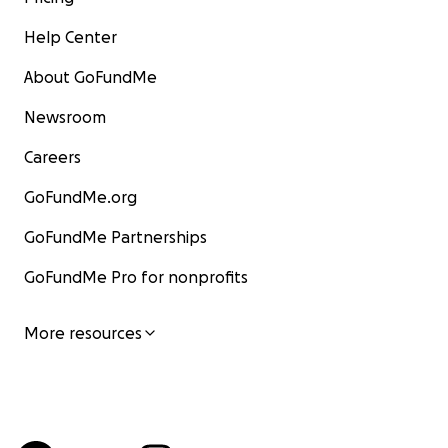
Help Center
About GoFundMe
Newsroom
Careers
GoFundMe.org
GoFundMe Partnerships
GoFundMe Pro for nonprofits
More resources