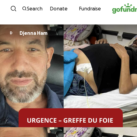
Skip to content
Search
Donate
Fundraise
Djenna Ham
D