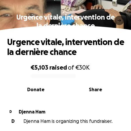
Urgence vitale, intervention de
la dernière chance
Urgence vitale, intervention de
la dernière chance
€5,103
raised
of
€30K
0% complete
Donate
Share
Djenna Ham
D
D
Djenna Ham is organizing this fundraiser.