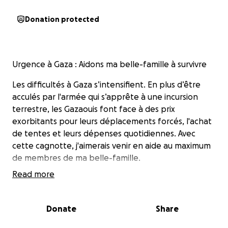
Donation protected
Urgence à Gaza : Aidons ma belle-famille à survivre
Les difficultés à Gaza s’intensifient. En plus d’être
acculés par l'armée qui s’apprête à une incursion
terrestre, les Gazaouis font face à des prix
exorbitants pour leurs déplacements forcés, l'achat
de tentes et leurs dépenses quotidiennes. Avec
cette cagnotte, j'aimerais venir en aide au maximum
de membres de ma belle-famille.
Read more
Originaires d'Al Shuja'iya, ils ont traversé les
différentes agressions de l’entité sioniste. Leurs
terres agricoles ont été confisquées pour la
Donate
Share
construction d'une zone tampon, et leurs maisons
ont été détruites à plusieurs reprises, mais ils ont