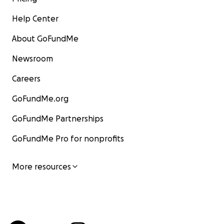
Help Center
About GoFundMe
Newsroom
Careers
GoFundMe.org
GoFundMe Partnerships
GoFundMe Pro for nonprofits
More resources