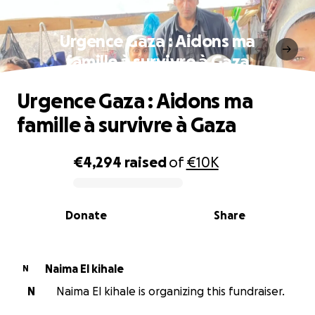
Urgence Gaza : Aidons ma
famille à survivre à Gaza
Urgence Gaza : Aidons ma
famille à survivre à Gaza
€4,294
raised
of
€10K
0% complete
Donate
Share
Naima El kihale
N
N
Naima El kihale is organizing this fundraiser.