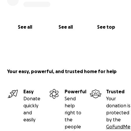
See all
See all
See top
Your easy, powerful, and trusted home for help
Easy
Powerful
Trusted
Donate
Send
Your
quickly
help
donation is
and
right to
protected
easily
the
by the
people
GoFundMe