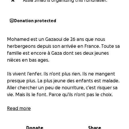
A
Assia Smati is organizing this fundraiser.
Donation protected
Mohamed est un Gazaoui de 26 ans que nous
herbergeons depuis son arrivée en France. Toute sa
famille est encore à Gaza dont ses deux jeunes
nièces en bas ages.
Ils vivent l’enfer. Ils n’ont plus rien. Ils ne mangent
presque plus. La plus jeune des enfants est malade.
Aller chercher un peu de nourriture, c’est risquer sa
vie. Mais ils le font. Parce qu’ils n’ont pas le choix.
Chaque jour, Mohamed vit avec la peur d’apprendre
Read more
qu’un membre de sa famille est mort de faim ou sous
les bombes. Et nous, à ses côtés, refusons de rester
Donate
Share