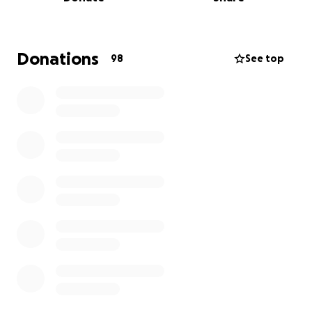
impuissants.
La situation est critique. Leur survie dépend de notre
capacité à les soutenir. Il ne reste presque plus de
Donations
98
See top
nourriture à Gaza, et ce qui subsiste coûte une
fortune. Ils n’ont aucune source de revenus. Aucun
filet de sécurité. Aucun répit.
Nous lançons cette cagnotte pour leur permettre
de survivre.
Acheter un peu de nourriture, un médicament, un
nécessaire de base.
Cette cagnotte a un objectif simple et vital :
permettre à la famille de Mohamed d’avoir un
minimum d’argent pour acheter de quoi se nourrir,
dans ce contexte d’extrême urgence humanitaire.
Tous les fonds récoltés seront directement transmis
à sa famille.