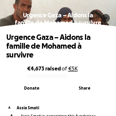
Urgence Gaza – Aidons la
famille de Mohamed à survivre
Urgence Gaza – Aidons la
famille de Mohamed à
survivre
€4,673
raised
of
€5K
0% complete
Donate
Share
Assia Smati
A