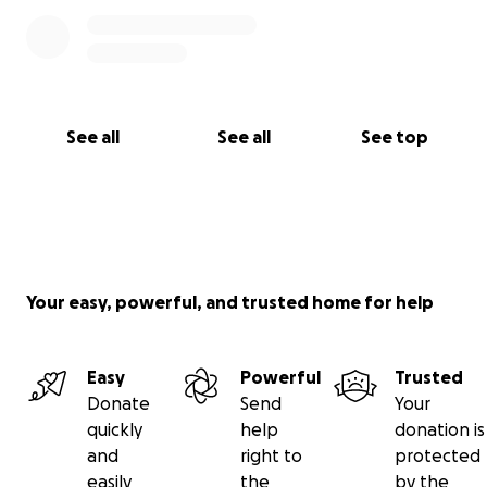
See all
See all
See top
Your easy, powerful, and trusted home for help
Easy
Powerful
Trusted
Donate
Send
Your
quickly
help
donation is
and
right to
protected
easily
the
by the