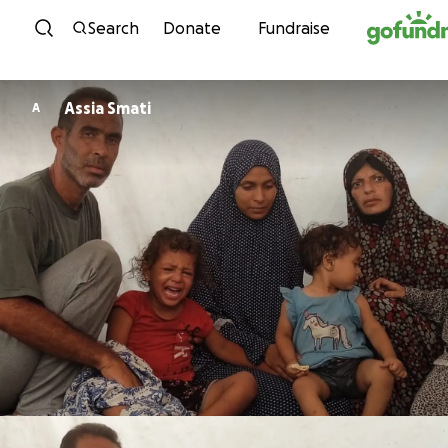
Skip to content
Search
Donate
Fundraise
Assia Smati
A