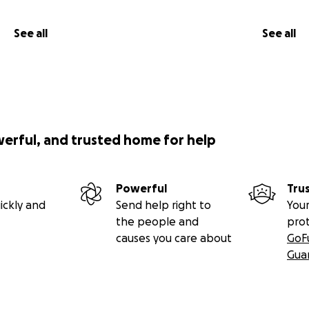
See all
See all
werful, and trusted home for help
Powerful
Tru
ickly and
Send help right to
Your
the people and
pro
causes you care about
GoF
Gua