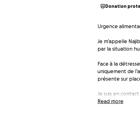
Donation prot
Urgence alimentai
Je m’appelle Naji
par la situation h
Face à la détresse
uniquement de l’ai
présente sur plac
Je suis en contact
distribuer des den
Read more
vivant dans des c
⸻
Informations de