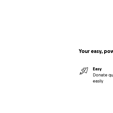
Your easy, po
Easy
Donate qu
easily