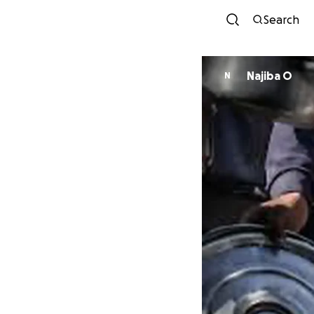
Search
Najiba O
N