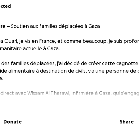
ected
re – Soutien aux familles déplacées à Gaza
ba Ouari, je vis en France, et comme beaucoup, je suis pr
umanitaire actuelle à Gaza.
 des familles déplacées, j’ai décidé de créer cette cagnotte
de alimentaire à destination de civils, via une personne de
e.
 direct avec Wissam Al Tharawi, infirmière à Gaza, qui s’enga
rées de première nécessité (riz, farine, huile, conserves, etc
amps ou des tentes.
Donate
Share
mandées par GoFundMe :