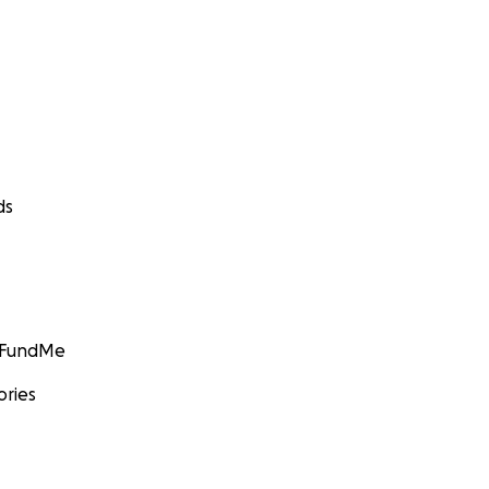
ds
GoFundMe
ories