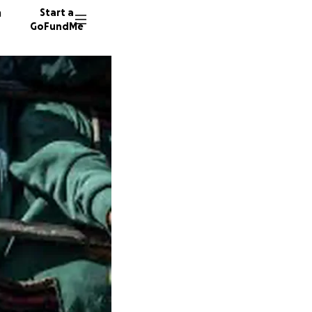
n
Start a
GoFundMe