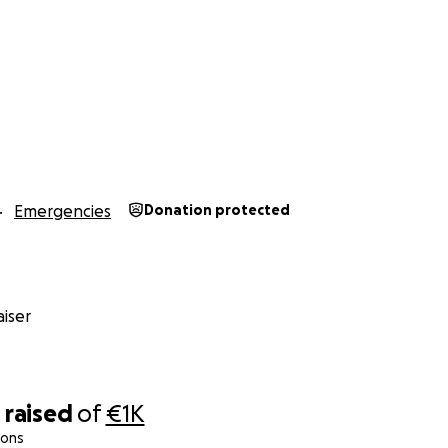
 famille le temps d’un repas.
Emergencies
Donation protected
iser
0
raised
of
€1K
ions