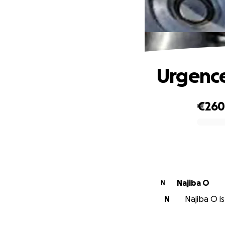
Urgenc
€26
0% complete
Najiba O
N
N
Najiba O is