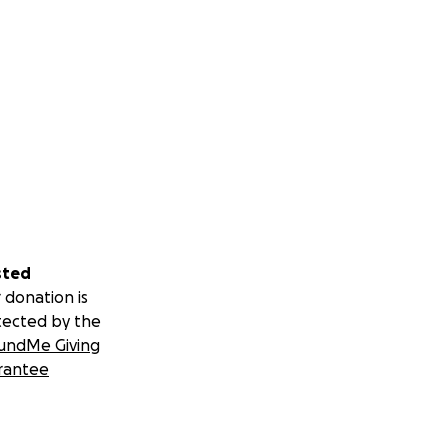
sted
 donation is
tected by the
undMe Giving
rantee