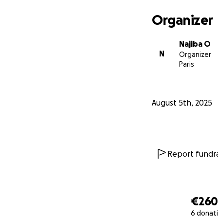
peut soulager une
Organizer
Najiba O
N
Organizer
Paris
August 5th, 2025
Report fundra
€26
6 donat