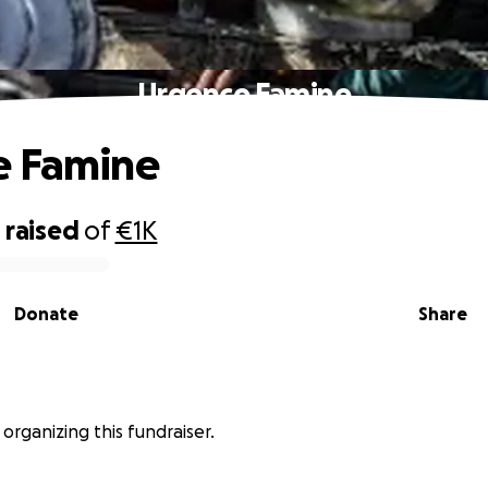
Urgence Famine
e Famine
0
raised
of
€1K
Donate
Share
 organizing this fundraiser.