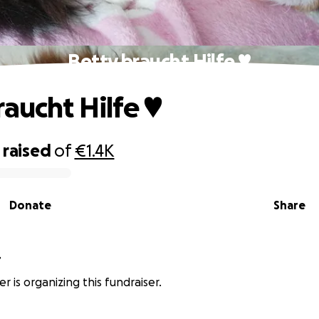
Betty braucht Hilfe ♥️
aucht Hilfe ♥️
raised
of
€1.4K
Donate
Share
r
r is organizing this fundraiser.