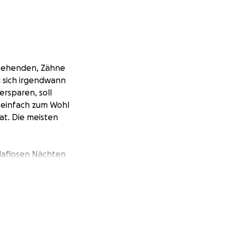
ssehenden, Zähne
 sich irgendwann
rsparen, soll
 einfach zum Wohl
at. Die meisten
hlaflosen Nächten
t so einfach
mbulanten
rpfleger. Mein
ann er mir die