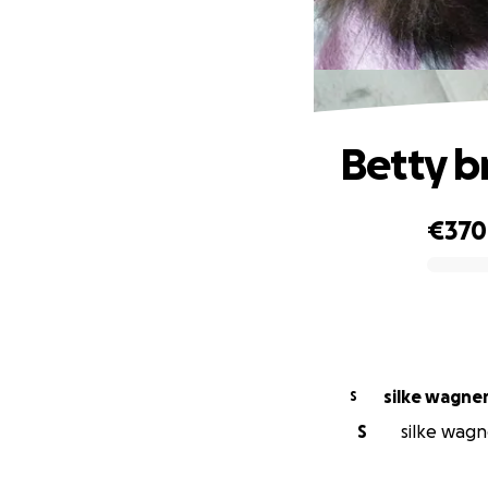
Betty br
€370
0% complete
silke wagne
S
S
silke wagne