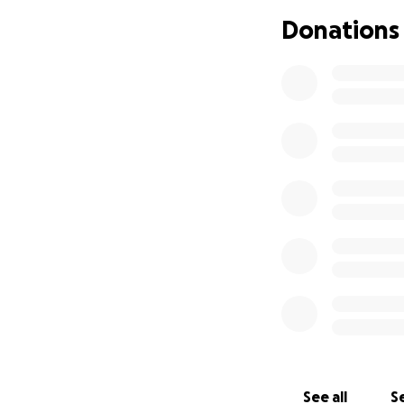
Wir haben Betty (g
Donations
einer Erkrankung 
dramatisch erhöh
Mir ist vollkommen
andere, sogar fr
Es fällt mir wirkl
Der KVA für die O
Ich habe eine KV 
weiß ich noch nic
um mir dann einen
Das Geld, welches
einen Teil an ein 
Selbstverständlic
machen und Updat
Ich danke allen, 
ich die sehr gerne
Bitte teilt meinen
See all
Se