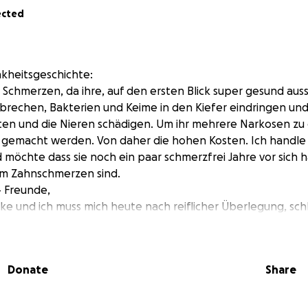
ected
nkheitsgeschichte:
Schmerzen, da ihre, auf den ersten Blick super gesund au
rechen, Bakterien und Keime in den Kiefer eindringen und
ten und die Nieren schädigen. Um ihr mehrere Narkosen zu e
g gemacht werden. Von daher die hohen Kosten. Ich handle
 möchte dass sie noch ein paar schmerzfrei Jahre vor sich h
mm Zahnschmerzen sind.
)- Freunde,
lke und ich muss mich heute nach reiflicher Überlegung, sc
windung an euch wenden.
nsere Katze Betty. Sie steht vor einer Zahn OP, die ich nich
 Ich bin alleinverdienend, arbeite seit 15 Jahren in einem a
Donate
Share
meine Tochter befindet sich noch in der Ausbildung zum Tie
 mich, so gut er kann in jeder Hinsicht. Aber so kurzfristig k
€ auch nicht zur Verfügung stellen.