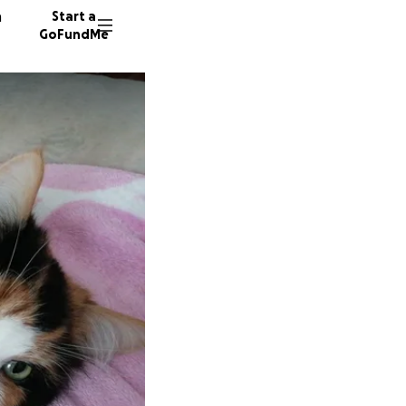
n
Start a
GoFundMe