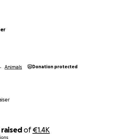
ner
Animals
Donation protected
iser
raised
of
€1.4K
ions