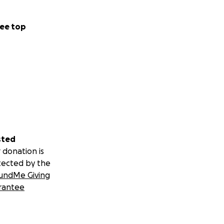
ee top
sted
 donation is
tected by the
undMe Giving
rantee