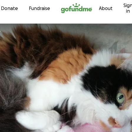
Sig
Skip to content
Donate
Fundraise
About
in
r