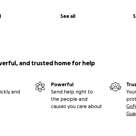
l
See all
S
werful, and trusted home for help
Powerful
Tru
ickly and
Send help right to
Your
the people and
pro
causes you care about
GoF
Gua