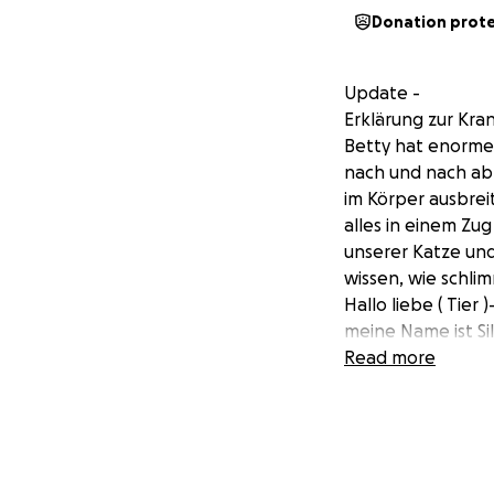
Donation prot
Update -
Erklärung zur Kra
Betty hat enorme 
nach und nach abb
im Körper ausbrei
alles in einem Zu
unserer Katze und
wissen, wie schli
Hallo liebe ( Tier 
meine Name ist Si
und großer Über
Read more
Es geht dabei um u
finanzieren kann.
Pflegedienst und 
Freund unterstützt
Summe von ca 2000