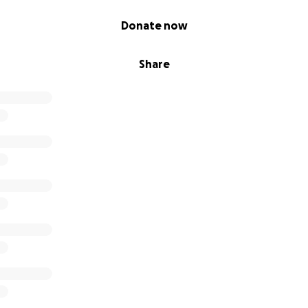
Donate now
Share