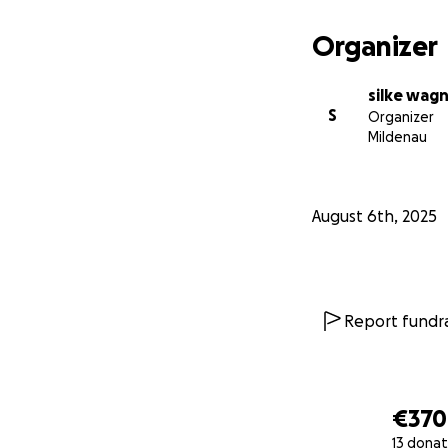
Herzliche Grüße
Organizer
Silke und Betty
silke wag
S
Organizer
Mildenau
August 6th, 2025
Report fundra
€370
13 donat