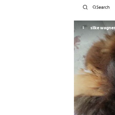
Search
silke wagne
S