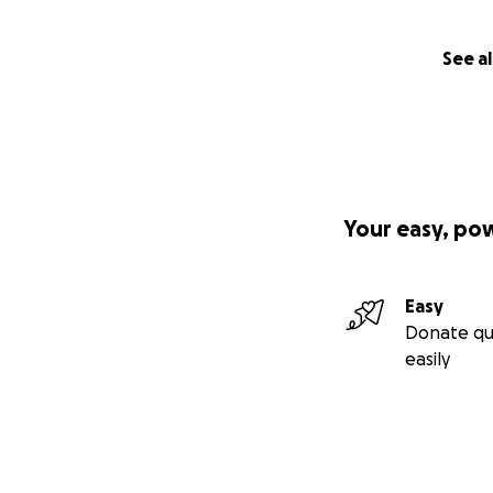
See al
Your easy, po
Easy
Donate qu
easily