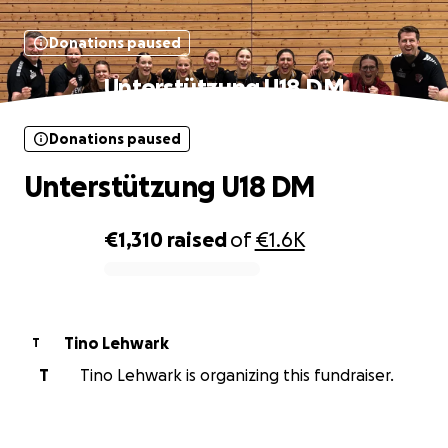
Donations paused
Unterstützung U18 DM
Donations paused
Unterstützung U18 DM
€1,310
raised
of
€1.6K
0% complete
Tino Lehwark
T
T
Tino Lehwark is organizing this fundraiser.