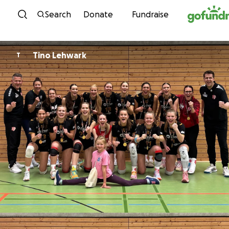
Skip to content
Search
Donate
Fundraise
Tino Lehwark
T