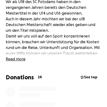
Wir als U
18 des SC Potsdams haben in den
vergangenen Jahren bereits den Deutschen
Meistertitel in der U14 und U16 gewonnen.
Auch in diesem Jahr möchten wir bei der u18
Deutschen Meisterschaft wieder alles geben und
um den Titel mitspielen.
Damit wir uns voll auf den Sport konzentrieren
können, brauchen wir Unterstützung für die Kosten
rund um die Reise, Unterkunft und Organisation. Mit
eurer Hilfe können wir unseren Traum weiterleben
und gemeinsam auf höchstem Niveau agieren.
Read more
Donations
24
See top