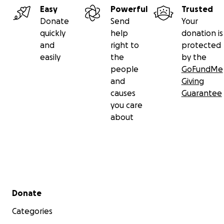
Easy
Powerful
Trusted
Donate
Send
Your
quickly
help
donation is
and
right to
protected
easily
the
by the
people
GoFundMe
and
Giving
causes
Guarantee
you care
about
Secondary menu
Donate
Categories