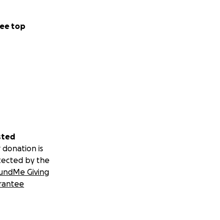
ee top
sted
 donation is
tected by the
undMe Giving
rantee