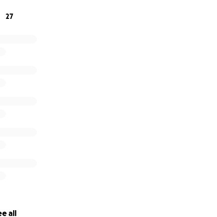
27
e all