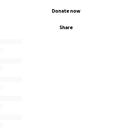
Donate now
Share