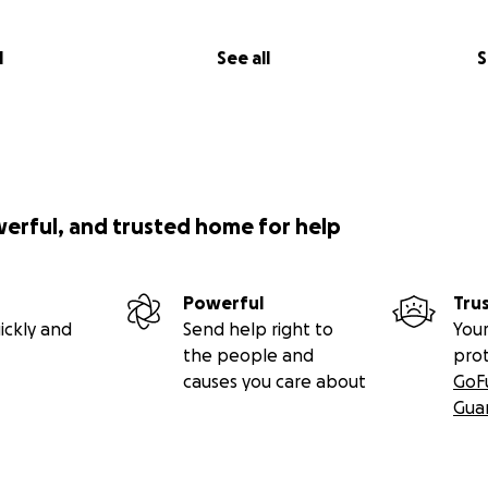
l
See all
S
werful, and trusted home for help
Powerful
Tru
ickly and
Send help right to
Your
the people and
pro
causes you care about
GoF
Gua