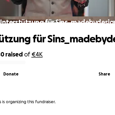
Unterstützung für Sins_madebydesig
ützung für Sins_madebyd
80
raised
of
€4K
Donate
Share
s is organizing this fundraiser.