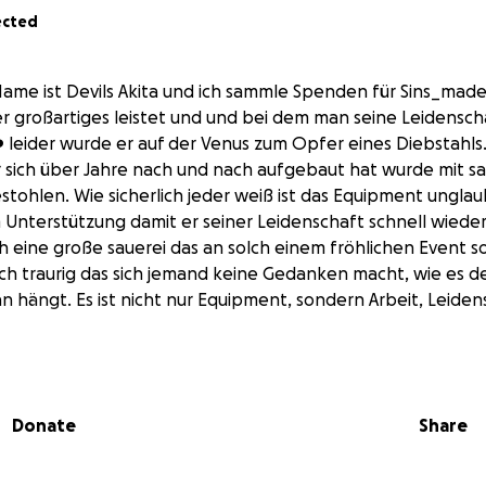
ected
ame ist Devils Akita und ich sammle Spenden für Sins_made
er großartiges leistet und und bei dem man seine Leidenschaf
️ leider wurde er auf der Venus zum Opfer eines Diebstahls
 sich über Jahre nach und nach aufgebaut hat wurde mit s
tohlen. Wie sicherlich jeder weiß ist das Equipment unglaub
m Unterstützung damit er seiner Leidenschaft schnell wie
ach eine große sauerei das an solch einem fröhlichen Event 
ch traurig das sich jemand keine Gedanken macht, wie es 
an hängt. Es ist nicht nur Equipment, sondern Arbeit, Leide
 Mistkerl das wir eine große Familie sind und uns gegenseit
Donate
Share