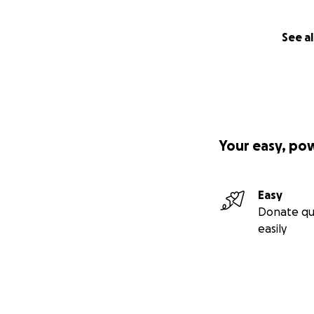
See al
Your easy, po
Easy
Donate qu
easily