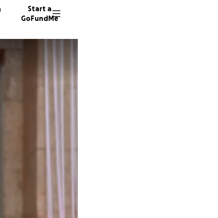
n
Start a
GoFundMe