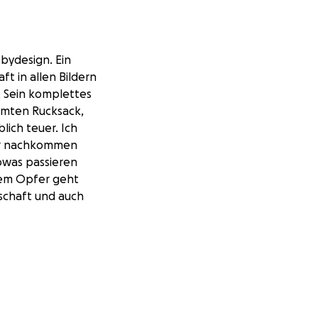
bydesign. Ein
t in allen Bildern
. Sein komplettes
amten Rucksack,
lich teuer. Ich
der nachkommen
sowas passieren
dem Opfer geht
nschaft und auch
ig unterstützen❤️