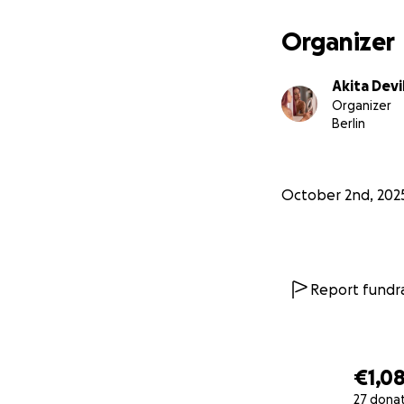
Organizer
Akita Devi
Organizer
Berlin
October 2nd, 202
Report fundra
€1,0
27 dona