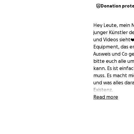
Donation prot
Hey Leute, mein N
junger Künstler d
und Videos sieht❤
Equipment, das er
Ausweis und Co ges
bitte euch alle u
kann. Es ist einf
muss. Es macht mi
und was alles dar
Existenz.
Zeigen wir diesem
Read more
❤️