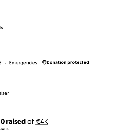
ls
5
Emergencies
Donation protected
iser
80
raised
of
€4K
tions