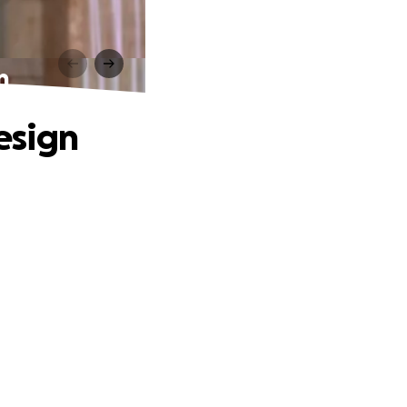
n
esign