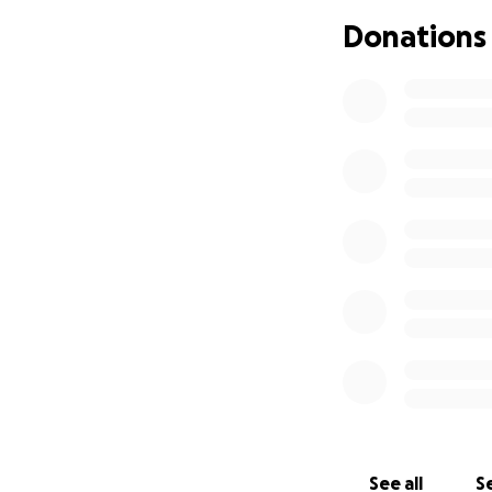
Donations
See all
Se