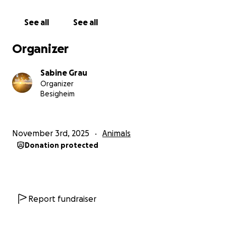
Bitte helft uns, diesen Vierbeinern ihr Zuhause zu
erhalten – und meiner Schwester die Kraft zu
See all
See all
geben, diese schwere Zeit zu bewältigen.
Organizer
Für jede Unterstützung danke ich Euch von Herzen!
Sabine Grau
Ich habe bewusst kein festes hohes Spendenziel
Organizer
festgelegt – jeder Beitrag zählt und hilft enorm!
Besigheim
November 3rd, 2025
Animals
Danke von Herzen,
Donation protected
Sabine
Report fundraiser