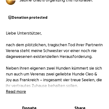
Sabine Grau is organizing this fundraiser.
Donation protected
Liebe Unterstützer,
nach dem plötzlichen, tragischen Tod ihrer Partnerin
Verena steht meine Schwester vor einer noch nie
dagewesenen existenziellen Herausforderung.
Neben ihren eigenen zwei Hunden kümmert sie sich
nun auch um Verenas zwei geliebte Hunde Cleo &
Joy aus Frankreich – insgesamt vier treue Seelen, die
ihr vertrautes Zuhause behalten sollen.
Read more
Am 5. Oktober 2025 veränderte ein tragisches
Ereignis das Leben meiner Schwester folgenschwer:
Donate
Share