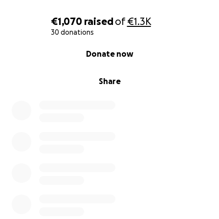
€1,070
raised
of
€1.3K
30 donations
0% complete
Donate now
Share