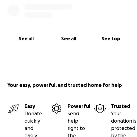
See all
See all
See top
Your easy, powerful, and trusted home for help
Easy
Powerful
Trusted
Donate
Send
Your
quickly
help
donation is
and
right to
protected
easily
the
by the