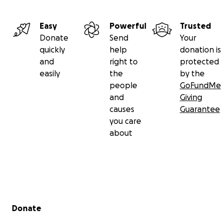
Danke. Fürs Lesen. Fürs Mitfühlen.
Fürs Unterstützen.
Easy
Powerful
Trusted
Von Herzen - für Loco.❤️
Donate
Send
Your
quickly
help
donation is
and
right to
protected
easily
the
by the
people
GoFundMe
and
Giving
causes
Guarantee
you care
about
Secondary menu
Donate