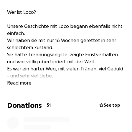
Wer ist Loco?
Unsere Geschichte mit Loco begann ebenfalls nicht
einfach:
Wir haben sie mit nur 16 Wochen gerettet in sehr
schlechtem Zustand.
Sie hatte Trennungsängste, zeigte Frustverhalten
und war völlig überfordert mit der Welt.
Es war ein harter Weg, mit vielen Tränen, viel Geduld
- und sehr viel Liebe.
Heute ist sie bei uns angekommen.
Read more
Sensibel. Loyal.
Ein echtes Familienmitglied.❤️
Donations
Und nun dieser Rückschlag…
51
See top
Die Diagnose:
❗️Histiozytäres Sarkom❗️