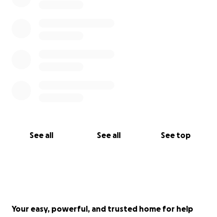
Behandlungskosten, die wir selbst tragen.
▶️ Pro Chemo-Gabe: ca. 150-250 € .
Zusätzlich: Blutuntersuchungen,
Medikamente,Schmerztherapie
▶️Gesamt: könnten über 1.000 Euro monatlich
kosten.
Wir möchten Loco die bestmögliche Therapie
ermöglichen - nicht um die Zeit künstlich zu
verlängern❗️, sondern um ihr Lebensfreude und
Schmerzfreiheit zu schenken.
See all
See all
See top
❤️Wofür wir kämpfen:
Eine schöne, unbeschwerte Zeit für Loco
Ein würdiges Leben ohne Schmerzen
Mehr gemeinsame Tage voller Liebe
Your easy, powerful, and trusted home for help