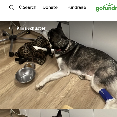
Skip to content
Search
Donate
Fundraise
Alina Schuster
A