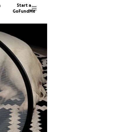
n
Start a
GoFundMe