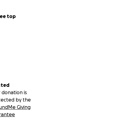
ee top
sted
 donation is
tected by the
undMe Giving
rantee