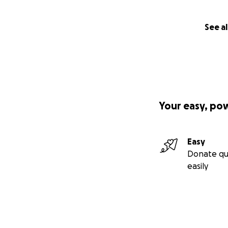
See al
Your easy, po
Easy
Donate qu
easily