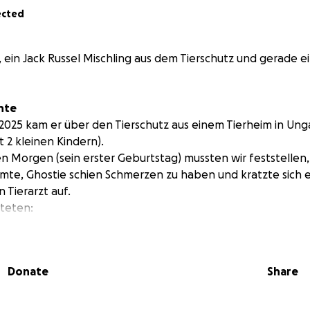
ected
e, ein Jack Russel Mischling aus dem Tierschutz und gerade ei
hte
25 kam er über den Tierschutz aus einem Tierheim in Unga
t 2 kleinen Kindern).
 Morgen (sein erster Geburtstag) mussten wir feststellen
mmte, Ghostie schien Schmerzen zu haben und kratzte sich e
 Tierarzt auf.
teten:
nische Ohrenentzündung beidseitig)
ll
tzündung auf dem linken Auge
Donate
Share
an der Vorderpfote