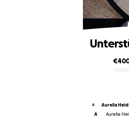
Unterst
€40
0% complete
Aurelia Hei
A
A
Aurelia He