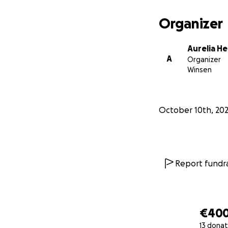
Organizer
Aurelia H
A
Organizer
Winsen
October 10th, 20
Report fundra
€40
13 donat