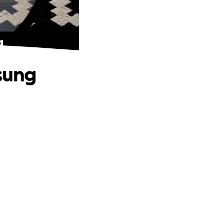
g
sung