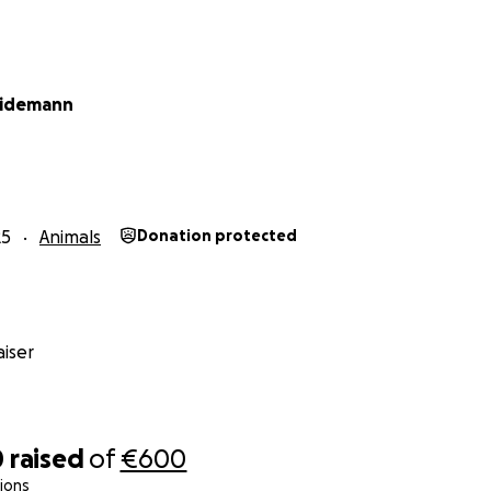
eidemann
25
Animals
Donation protected
iser
0
raised
of
€600
ions