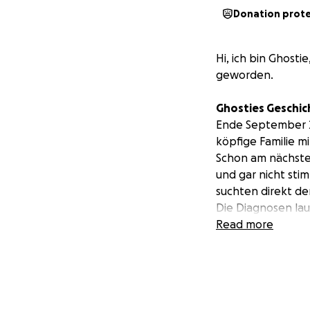
Donation prot
Hi, ich bin Ghosti
geworden.
Ghosties Geschic
Ende September 20
köpfige Familie mi
Schon am nächsten
und gar nicht sti
suchten direkt den
Die Diagnosen lau
Read more
Otitis (chro
Giardienbefa
Bindehauten
Entzündung 