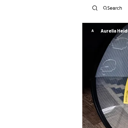
Search
Aurelia Hei
A