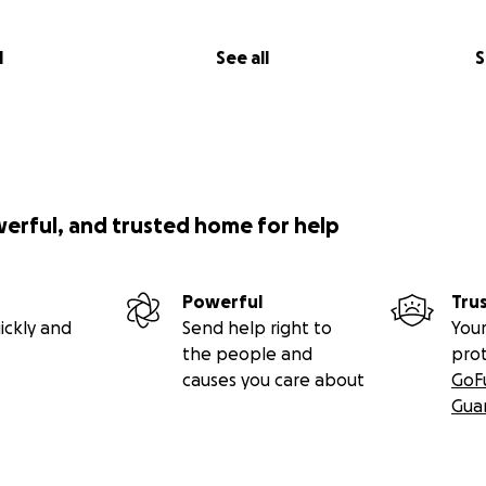
l
See all
S
werful, and trusted home for help
Powerful
Tru
ickly and
Send help right to
Your
the people and
pro
causes you care about
GoF
Gua