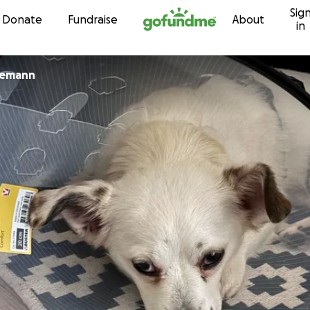
Sig
Skip to content
Donate
Fundraise
About
in
demann