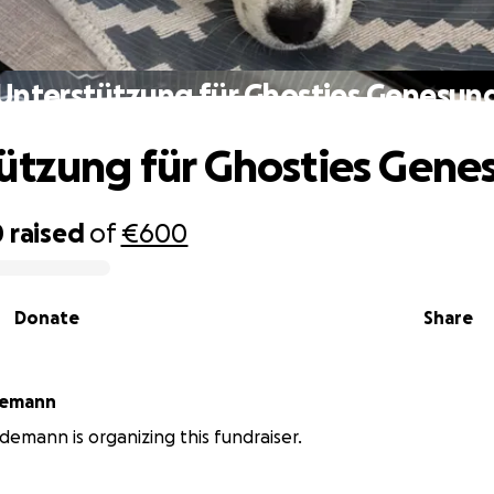
Unterstützung für Ghosties Genesun
ützung für Ghosties Gene
0
raised
of
€600
Donate
Share
demann
idemann is organizing this fundraiser.