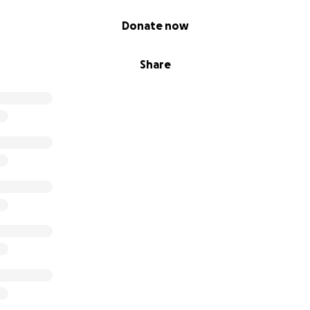
Donate now
Share