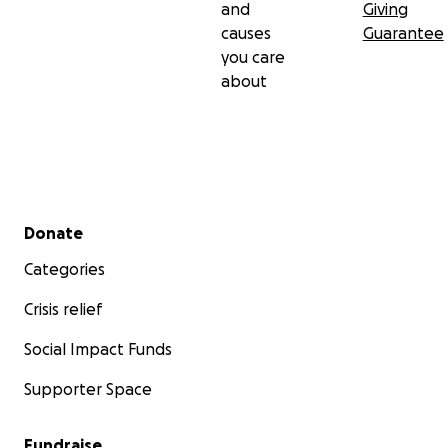
and
Giving
causes
Guarantee
you care
about
Secondary menu
Donate
Categories
Crisis relief
Social Impact Funds
Supporter Space
Fundraise