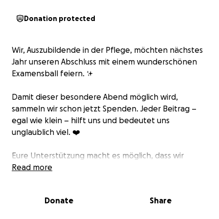
Donation protected
Wir, Auszubildende in der Pflege, möchten nächstes
Jahr unseren Abschluss mit einem wunderschönen
Examensball feiern. ✨
Damit dieser besondere Abend möglich wird,
sammeln wir schon jetzt Spenden. Jeder Beitrag –
egal wie klein – hilft uns und bedeutet uns
unglaublich viel. ❤️
Eure Unterstützung macht es möglich, dass wir
unseren Abschluss gebührend feiern können – als
Read more
Dankeschön für die harte Ausbildungszeit und die
Verantwortung, die wir künftig als Pflegefachkräfte
Donate
Share
übernehmen.