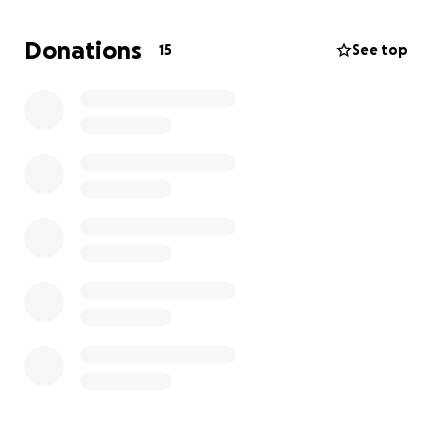
Jede Spende zählt – vielen Dank für eure Hilfe!
Donations
15
See top