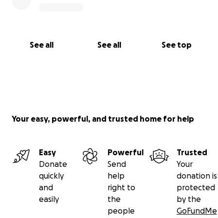
See all
See all
See top
Your easy, powerful, and trusted home for help
Easy
Powerful
Trusted
Donate
Send
Your
quickly
help
donation is
and
right to
protected
easily
the
by the
people
GoFundMe