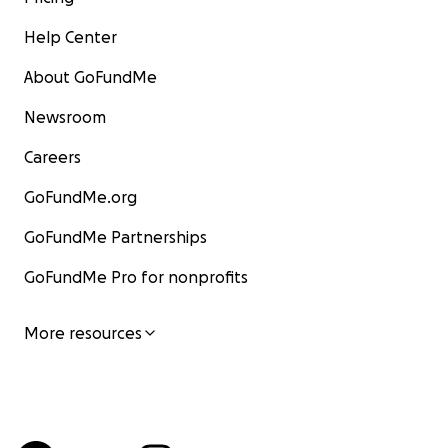
Help Center
About GoFundMe
Newsroom
Careers
GoFundMe.org
GoFundMe Partnerships
GoFundMe Pro for nonprofits
More resources