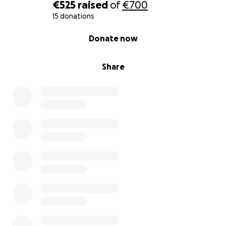
€525
raised
of
€700
15 donations
0% complete
Donate now
Share