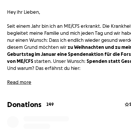
Hey ihr Lieben,
Seit einem Jahr bin ich an ME/CFS erkrankt. Die Krankhei
begleitet meine Familie und mich jeden Tag und wir hab
nur einen Wunsch: Dass ich endlich wieder gesund werd
diesem Grund möchten wir
zu Weihnachten und zu mei
Geburtstag im Januar eine Spendenaktion für die For
von ME/CFS
starten. Unser Wunsch:
Spenden statt Ges
Und warum? Das erfährst du hier:
Zu meiner Geschichte:
Read more
Im Oktober 2023 bin ich an Long COVID bzw. ME/CFS erk
Davor stand ich mitten im Leben: Ich habe Psychologie s
Donations
nebenher gekellnert, war viel und gerne in der Natur
249
unterwegs, habe mich ehrenamtlich engagiert und reg
Sport gemacht. Durch die Krankheit musste ich all das au
legen und wieder bei meinen Eltern einziehen, da ich st