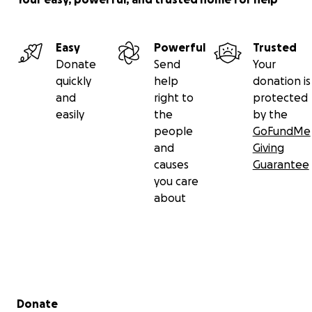
Easy
Powerful
Trusted
Donate
Send
Your
quickly
help
donation is
and
right to
protected
easily
the
by the
people
GoFundMe
and
Giving
causes
Guarantee
you care
PS: Ich würde mich sehr freuen, wenn Du meinen Spend
about
mit Freunden, Familie oder auf Social Media Plattformen 
Secondary menu
Donate