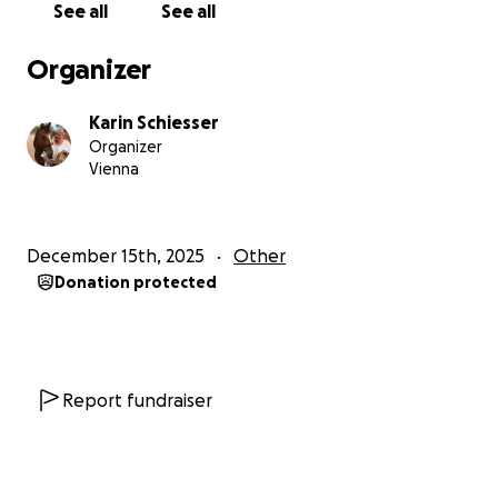
See all
See all
Wir möchten, dass unsere Pferde nicht in Boxen
müssen. Ihre Freiheit, ihre Würde und ihr natürliches
Organizer
Sein haben für uns oberste Priorität.
Sie sind nicht nur unsere Gefährten - sie sind auch
Karin Schiesser
unsere Begleiter in unserer Arbeit mit Menschen.
Organizer
Damit sie ausgeglichen, gesund und kraftvoll
Vienna
bleiben, brauchen sie stabile Unterstände mit Dach
und integrierten Heuraufen.
December 15th, 2025
Other
Warum wir Unterstützung brauchen
Donation protected
In den letzten Jahren haben wir all unsere Kraft,
Zeit und finanziellen Mittel in ein Projekt investiert,
das wir kaufen wollten. Wir haben alles gegeben -
Herzblut, Arbeit, Geld.
Report fundraiser
Vielleicht waren wir zu leichtgläubig und haben viel
aufs Spiel gesetzt, doch wir haben daraus sehr, sehr
viel gelernt.