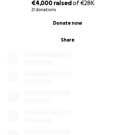
€4,000
raised
of
€28K
Am Ende war die Zeit zu knapp, und wir sind bis an
21 donations
unsere Grenzen gegangen - körperlich, emotional
0% complete
Donate now
und finanziell.
Und ganz ehrlich: Wir haben uns davon noch nicht
vollständig erholt.
Share
Wir wissen, dass wir viel anzubieten haben - Kurse,
Retreats, Pferdearbeit. Unsere Heilräume sind
einzigartig.
Mit der richtigen Sichtbarkeit und guter
Unterstützung im Social-Media-Bereich würden wir
sicher auch finanziell stabiler stehen. Doch im
Moment stemmen wir alles zu zweit, überall
gleichzeitig, da die finanziellen Mittel fehlen.
Und darum geht es jetzt nicht.
Jetzt geht es um unsere Pferde.