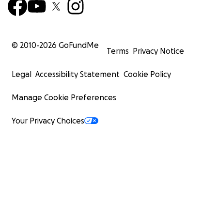
Transparenz & Dankbarkeit
Wir werden hier auf der Seite:
© 2010-
2026
GoFundMe
Terms
Privacy Notice
Fotos teilen
Baufortschritte zeigen
Legal
Accessibility Statement
Cookie Policy
Materialrechnungen offenlegen
unsere Pferde unter ihren neuen Dächern zeigen
Manage Cookie Preferences
Damit ihr jederzeit sehen könnt, wo euer Beitrag
Your Privacy Choices
ankommt.
Ihr könnt uns glauben, es fällt uns nicht leicht, um
Geld zu bitten.
Wir waren/sind immer zwei starke, selbsttragende
Persönlichkeiten. Doch auch das lehrt uns diese Zeit:
sich für Hilfe, Gemeinschaft und Zuversicht im Außen
zu öffnen.