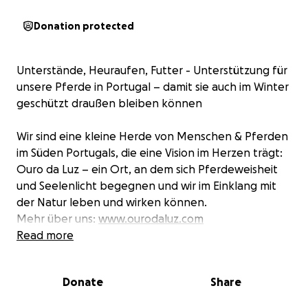
Donation protected
Unterstände, Heuraufen, Futter - Unterstützung für
unsere Pferde in Portugal – damit sie auch im Winter
geschützt draußen bleiben können
Wir sind eine kleine Herde von Menschen & Pferden
im Süden Portugals, die eine Vision im Herzen trägt:
Ouro da Luz – ein Ort, an dem sich Pferdeweisheit
und Seelenlicht begegnen und wir im Einklang mit
der Natur leben und wirken können.
Mehr über uns:
www.ourodaluz.com
Read more
Unsere Pferde leben derzeit auf Paddocks, wo sie
sich frei bewegen können - doch hier gibt es keine
Donate
Share
Bäume, keine Sträucher, keinen natürlichen Schutz.
Wenn es regnet und stürmt, entsteht Unruhe, und