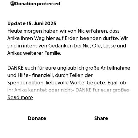
Donation protected
Update
15. Juni 2025
Heute morgen haben wir von Nic erfahren, dass
Anika ihren Weg hier auf Erden beenden durfte. Wir
sind in intensiven Gedanken bei Nic, Ole, Lasse und
Anikas weiterer Familie.
DANKE euch für eure unglaublich große Anteilnahme
und Hilfe- finanziell, durch Teilen der
Spendenaktion, liebevolle Worte, Gebete. Egal, ob
ihr Anika kanntet oder nicht- DANKE für euer großes
Herz.
Read more
Manchmal scheint das Leben still zu stehen und
Donate
Share
doch dreht sich die Welt weiter. Solch einen Moment
erlebten wir, als wir erfuhren, dass unsere liebe
Freundin Anika unheilbar an Krebs erkrankt ist und