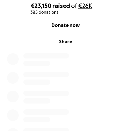
Anika, Nic, Ole und Lasse: Ihr seid so wundervolle
€23,150
raised
of
€26K
Menschen mit einem riesen Herz. Wir lieben euch
385 donations
und sind bei euch.
0% complete
Donate now
Danke an alle, die diese vier wunderbaren
Menschen unterstützen.
Share
Eure Franzi und euer Benny