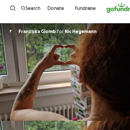
Skip to content
Search
Donate
Fundraise
Franziska Glomb
for
Nic Hegemann
F