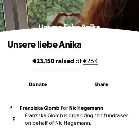
Unsere liebe Anika
Unsere liebe Anika
€23,150
raised
of
€26K
0% complete
Donate
Share
Franziska Glomb
for
Nic Hegemann
F
Franziska Glomb is organizing this fundraiser
F
on behalf of Nic Hegemann.