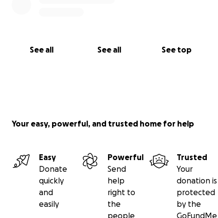
See all
See all
See top
Your easy, powerful, and trusted home for help
Easy
Powerful
Trusted
Donate
Send
Your
quickly
help
donation is
and
right to
protected
easily
the
by the
people
GoFundMe