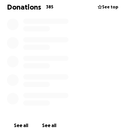
die Ärzte ihr nicht mehr viel Zeit geben.
Donations
385
See top
Im April 2025 hat Anika die Diagnose Blasenkrebs
erhalten. Ein Moment, der das Leben von dem einen
auf den anderen Moment völlig veränderte. Und
dann blieben da noch die Hoffnung und positiven
Gedanken.
Die nächste Herausforderung folgte schnell: Anikas
Ärzte müssen ihrer Familie jegliche Hoffnung auf
Genesung nehmen und sprechen von Tagen oder
Wochen.
Anikas Familie, das sind ihr Mann Nic und ihre beiden
Söhne Ole (12 Jahre) und Lasse (10 Jahre). Eine so
lebensfrohe und besondere Familie, die es liebt zu
Campen, Bouldern und Gesellschaftsspiele zu
spielen. Anika, als großer 1. FC Köln Fan und Mitglied
des Vereins.
See all
See all