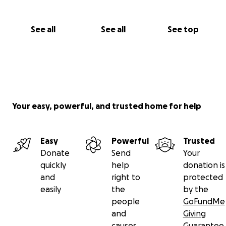
See all
See all
See top
Your easy, powerful, and trusted home for help
Easy
Powerful
Trusted
Donate
Send
Your
quickly
help
donation is
and
right to
protected
easily
the
by the
people
GoFundMe
and
Giving
causes
Guarantee