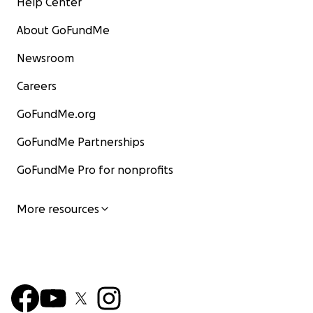
Help Center
About GoFundMe
Newsroom
Careers
GoFundMe.org
GoFundMe Partnerships
GoFundMe Pro for nonprofits
More resources