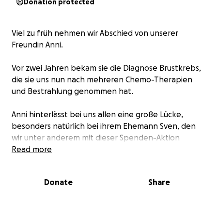
Donation protected
Viel zu früh nehmen wir Abschied von unserer
Freundin Anni.
Vor zwei Jahren bekam sie die Diagnose Brustkrebs,
die sie uns nun nach mehreren Chemo-Therapien
und Bestrahlung genommen hat.
Anni hinterlässt bei uns allen eine große Lücke,
besonders natürlich bei ihrem Ehemann Sven, den
wir unter anderem mit dieser Spenden-Aktion
unterstützen wollen. Wir erhoffen uns für ihn eine
Read more
Entlastung, die sich zumindest finanziell äußert,
wenn alles andere viel zu schwer zu ertragen wird...
Donate
Share
Wir denken voller Dankbarkeit an die Momente mit
Anni zurück: abenteuerliche Urlaube, durchgetanzte