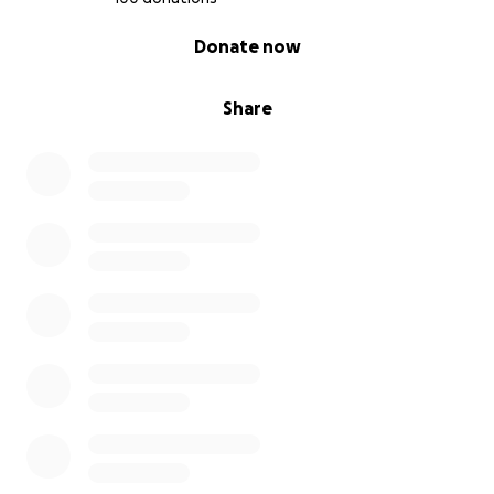
0% complete
Donate now
Share