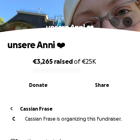
unsere Anni ❤️
unsere Anni ❤️
€3,265
raised
of
€25K
0% complete
Donate
Share
Cassian Frase
C
C
Cassian Frase is organizing this fundraiser.