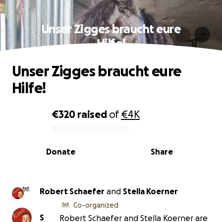
Unser Zigges braucht eure
Hilfe!
Unser Zigges braucht eure
Hilfe!
€320
raised
of
€4K
0% complete
Donate
Share
Robert Schaefer
and
Stella Koerner
Co-organized
S
Robert Schaefer and Stella Koerner are