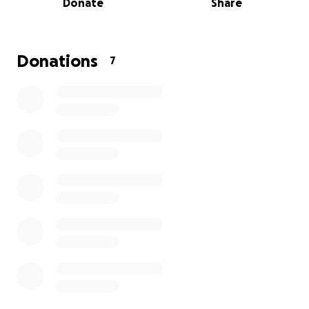
Donate
Share
aufzulösen und werde noch eine ganze Zeit in der
Klinik bleiben müssen, bis ich wieder zu meiner
geliebten Familie darf. Meine Lieblingskinder Emma,
Anton und Joni kommen mich so oft sie können
Donations
7
besuchen. Ich vermisse sie sehr. Bitte helft mir, das
ich meine Behandlung fortsetzen kann und zurück
zu meinen Liebsten darf.
Viele dankende Grüße
euer Zigges