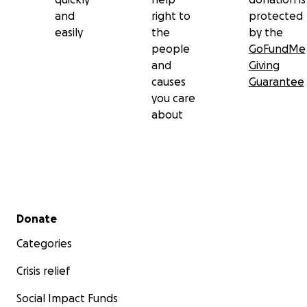
and
right to
protected
easily
the
by the
people
GoFundMe
and
Giving
causes
Guarantee
you care
about
Secondary menu
Donate
Categories
Crisis relief
Social Impact Funds