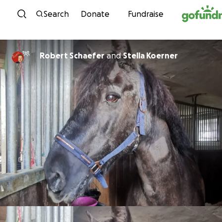
Skip to content
Search
Donate
Fundraise
Robert Schaefer
and
Stella Koerner