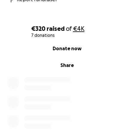
€320
raised
of
€4K
7 donations
0% complete
Donate now
Share