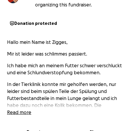
organizing this fundraiser.
Donation protected
Hallo mein Name ist Zigges,
Mir ist leider was schlimmes passiert.
Ich habe mich an meinem Futter schwer verschluckt
und eine Schlundverstopfung bekommen.
In der Tierklinik konnte mir geholfen werden, nur
leider sind beim spülen Teile der Spülung und
Futterbestandteile in mein Lunge gelangt und ich
habe dazu noch eine Kolik bekommen. Die
Medikamente helfen aber ich müsste mich
Read more
bewegen, was ich wegen der Lunge gerade nicht
darf. Jetzt habe ich ein Magensonde um Kolik