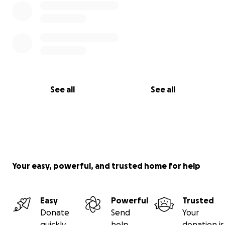
See all
See all
Your easy, powerful, and trusted home for help
Easy
Powerful
Trusted
Donate
Send
Your
quickly
help
donation is