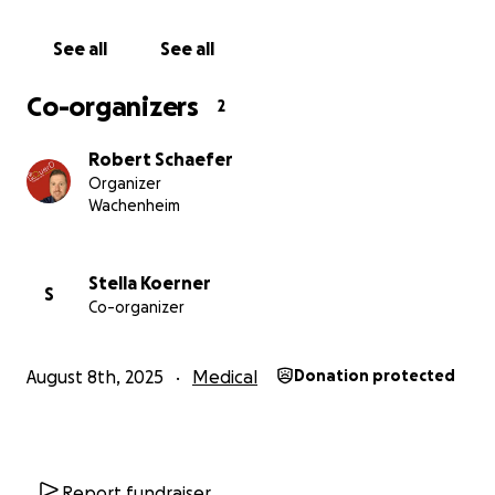
See all
See all
Co-organizers
2
Robert Schaefer
Organizer
Wachenheim
Stella Koerner
S
Co-organizer
August 8th, 2025
Medical
Donation protected
Report fundraiser