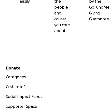
easily
the
by the
people
GoFundMe
and
Giving
causes
Guarantee
you care
about
Secondary menu
Donate
Categories
Crisis relief
Social Impact Funds
Supporter Space