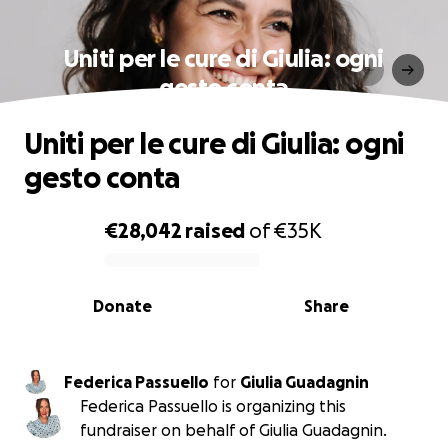
Uniti per le cure di Giulia: ogni
gesto conta
Uniti per le cure di Giulia: ogni
gesto conta
€28,042
raised
of
€35K
0% complete
Donate
Share
Federica Passuello
for
Giulia Guadagnin
Federica Passuello is organizing this
fundraiser on behalf of Giulia Guadagnin.