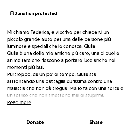
Donation protected
Mi chiamo Federica, e vi scrivo per chiedervi un
piccolo grande aiuto per una delle persone più
luminose e speciali che io conosca: Giulia.
Giulia è una delle mie amiche più care, una di quelle
anime rare che riescono a portare luce anche nei
momenti più bui.
Purtroppo, da un po’ di tempo, Giulia sta
affrontando una battaglia durissima contro una
malattia che non dà tregua. Ma lo fa con una forza e
un sorriso che non smettono mai di stupirmi.
Per questo ho deciso di aprire questa raccolta fondi:
Read more
per sostenerla concretamente nelle spese che ogni
giorno deve affrontare per visite, terapie, cure
Donate
Share
mediche e cure integrative.
Qui sotto troverete la sua storia, raccontata