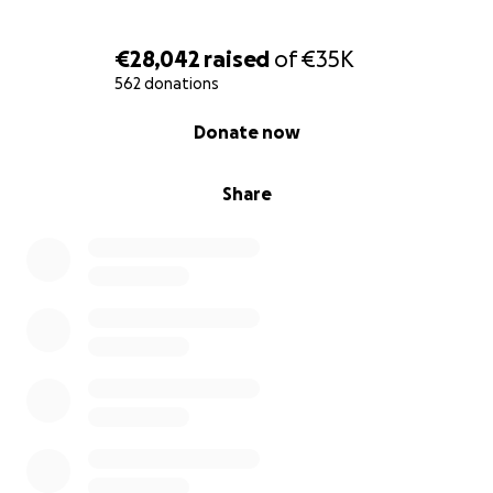
€28,042
raised
of
€35K
562 donations
0% complete
Donate now
Share