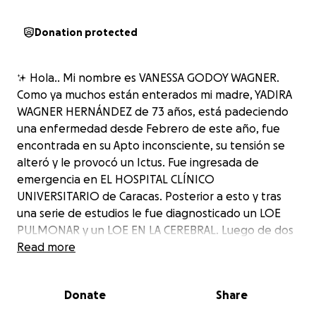
Donation protected
✨ Hola.. Mi nombre es VANESSA GODOY WAGNER.
Como ya muchos están enterados mi madre, YADIRA
WAGNER HERNÁNDEZ de 73 años, está padeciendo
una enfermedad desde Febrero de este año, fue
encontrada en su Apto inconsciente, su tensión se
alteró y le provocó un Ictus. Fue ingresada de
emergencia en EL HOSPITAL CLÍNICO
UNIVERSITARIO de Caracas. Posterior a esto y tras
una serie de estudios le fue diagnosticado un LOE
PULMONAR y un LOE EN LA CEREBRAL. Luego de dos
meses de hospitalización, la trasladamos a ESPAÑA
Read more
para poder continuar tratamiento y brindarle apoyo
emocional y mejores alternativas de vida. Estando ya
Donate
Share
en tratamiento sufrió una recaída, por lo que tuvo
que ser hospitalizada nuevamente. Actualmente