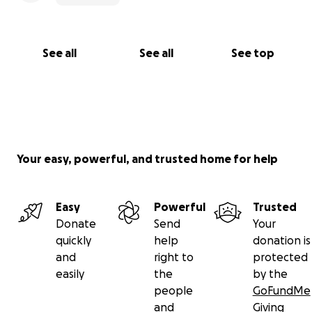
See all
See all
See top
Your easy, powerful, and trusted home for help
Easy
Powerful
Trusted
Donate
Send
Your
quickly
help
donation is
and
right to
protected
easily
the
by the
people
GoFundMe
and
Giving