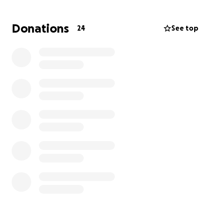
hemos agotado los recursos, acudo a la generosidad
y gestos de cariño para seguir brindándole el mejor
Donations
24
See top
tratamiento posible, rogando a Dios por su pronta
recuperación..
Agradecida . ‎
#unidosportiko.
Estaremos recaudando para gastos médicos, gastos
de traslado