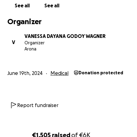
See all
See all
Organizer
VANESSA DAYANA GODOY WAGNER
V
Organizer
Arona
June 19th, 2024
Medical
Donation protected
Report fundraiser
€1,505
raised
of
€6K