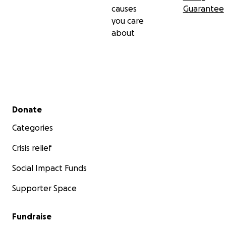
causes
Guarantee
you care
about
Secondary menu
Donate
Categories
Crisis relief
Social Impact Funds
Supporter Space
Fundraise