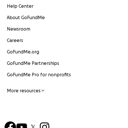
Help Center
About GoFundMe
Newsroom
Careers
GoFundMe.org
GoFundMe Partnerships
GoFundMe Pro for nonprofits
More resources