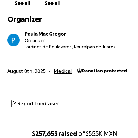
See all
See all
Gracias de todo corazón por tomarte el tiempo de leer
Organizer
estar con nosotros en este momento tan difícil. Saber 
estamos solos hace que el camino, aunque duro, se sien
Paula Mac Gregor
poco más liviano. Con tu ayuda, esta carga pesa menos y
Organizer
ánimo es más fuerte. Tu apoyo nos da impulso para segu
Jardines de Boulevares, Naucalpan de Juárez
acerca un paso más a la recuperación de nuestra mamá.
verdad, tu ayuda significa más de lo que podemos pone
palabras.
August 8th, 2025
Medical
Donation protected
Report fundraiser
$257,653
raised
of
$555K
MXN