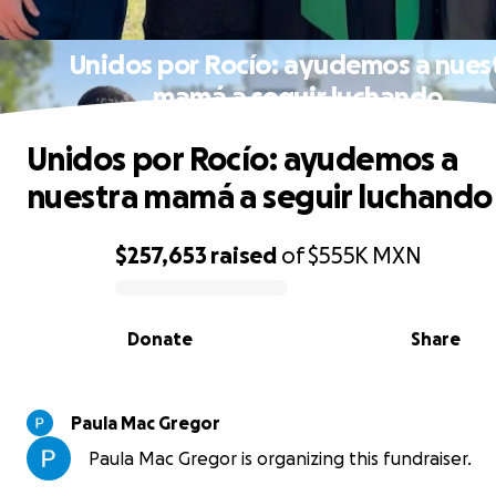
Unidos por Rocío: ayudemos a nues
mamá a seguir luchando
Unidos por Rocío: ayudemos a
nuestra mamá a seguir luchando
$257,653
raised
of
$555K
MXN
0% complete
Donate
Share
Paula Mac Gregor
Paula Mac Gregor is organizing this fundraiser.