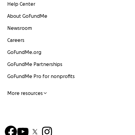
Help Center
About GoFundMe
Newsroom
Careers
GoFundMe.org
GoFundMe Partnerships
GoFundMe Pro for nonprofits
More resources