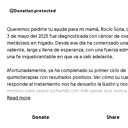
Donation protected
Queremos pedirte tu ayuda para mi mamá, Rocío Soria, q
3 de mayo del 2025 fue diagnosticada con cáncer de ova
metástasis en hígado. Desde ese día ha comenzado una
valiente, larga y llena de esperanza, con una fuerza adm
una fe inquebrantable en que va a salir adelante.
Afortunadamente, ya ha completado su primer ciclo de
quimioterapias con resultados positivos. Ver cómo su cu
responde al tratamiento nos ha devuelto la ilusión y nos
motivos para seguir luchando con más ganas que nunca.
hoy más que nunca, no podemos rendirnos en esta batal
Read more
Esta colecta tiene como objetivo cubrir el costo de un
Donate
Share
medicamento esencial para que pueda continuar con su
quimioterapias. Es un tratamiento costoso y representa