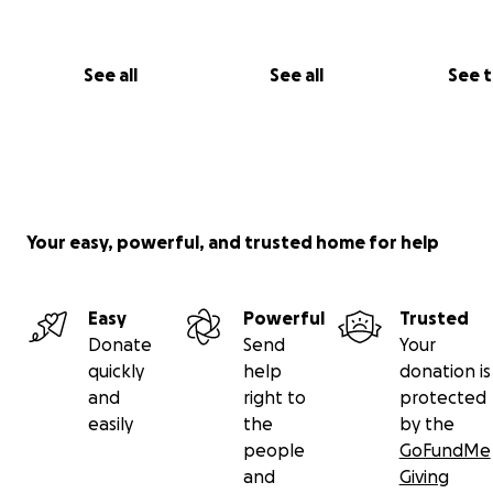
See all
See all
See 
Your easy, powerful, and trusted home for help
Easy
Powerful
Trusted
Donate
Send
Your
quickly
help
donation is
and
right to
protected
easily
the
by the
people
GoFundMe
and
Giving