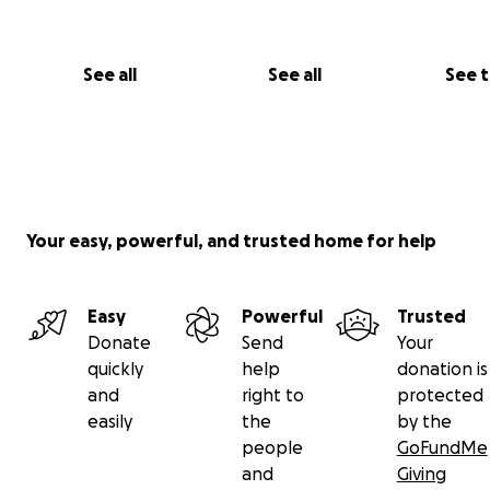
See all
See all
See 
Your easy, powerful, and trusted home for help
Easy
Powerful
Trusted
Donate
Send
Your
quickly
help
donation is
and
right to
protected
easily
the
by the
people
GoFundMe
and
Giving