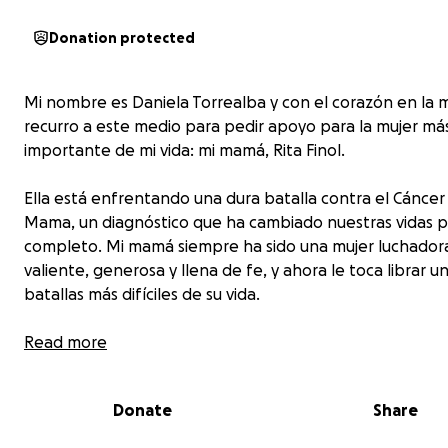
Donation protected
Mi nombre es Daniela Torrealba y con el corazón en la
recurro a este medio para pedir apoyo para la mujer má
importante de mi vida: mi mamá, Rita Finol.
Ella está enfrentando una dura batalla contra el Cáncer
Mama, un diagnóstico que ha cambiado nuestras vidas p
completo. Mi mamá siempre ha sido una mujer luchador
valiente, generosa y llena de fe, y ahora le toca librar u
batallas más difíciles de su vida.
Necesita con urgencia la extracción del tumor que la es
Read more
afectando. Esta cirugía es indispensable y debe realizar
pronto posible para luego iniciar el tratamiento adecua
Donate
Share
darle la oportunidad de salir victoriosa.
El costo aproximado es de 6.500 dólares, que cubrirían 