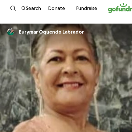
Skip to content
Search
Donate
Fundraise
Eurymar Oquendo Labrador