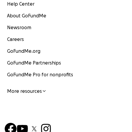
Help Center
About GoFundMe
Newsroom
Careers
GoFundMe.org
GoFundMe Partnerships
GoFundMe Pro for nonprofits
More resources