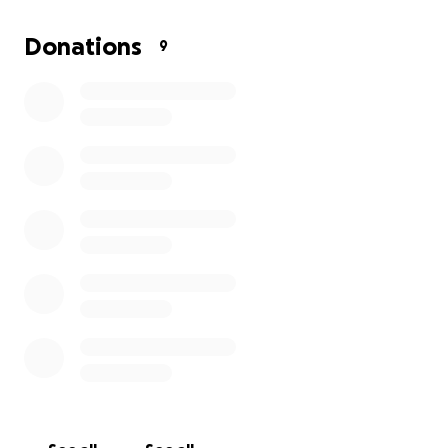
He hecho todo lo posible para cubrir sus
necesidades médicas, pero en este momento me es
Donations
9
muy difícil continuar sola con todos los costos. Por
eso, recurro a ustedes para pedir su ayuda solidaria.
Cualquier contribución, por pequeña que parezca,
marcará una gran diferencia en la vida de Rodrigo y
en su recuperación.
Les agradezco de todo corazón sus oraciones, su
apoyo y su generosidad en este momento tan
importante.
Con gratitud,
Cinthia