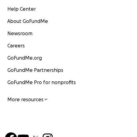
Help Center
About GoFundMe
Newsroom
Careers
GoFundMe.org
GoFundMe Partnerships
GoFundMe Pro for nonprofits
More resources