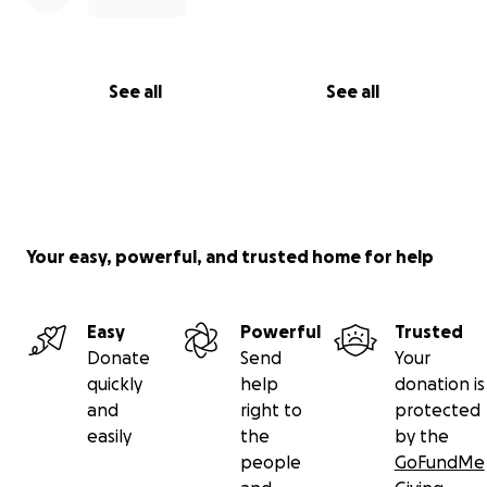
See all
See all
Your easy, powerful, and trusted home for help
Easy
Powerful
Trusted
Donate
Send
Your
quickly
help
donation is
and
right to
protected
easily
the
by the
people
GoFundMe