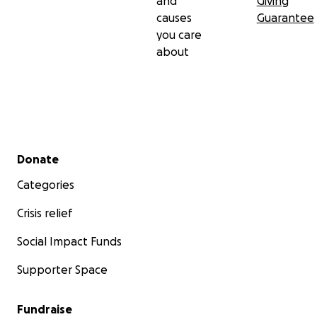
and
Giving
causes
Guarantee
you care
about
Secondary menu
Donate
Categories
Crisis relief
Social Impact Funds
Supporter Space
Fundraise