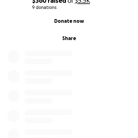
$360
raised
of
$5.5K
9 donations
0% complete
Donate now
Share