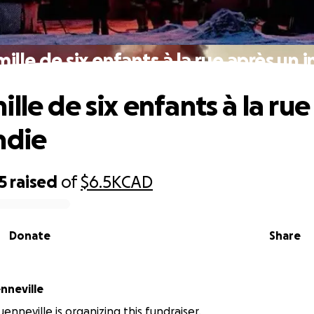
ille de six enfants à la rue après un 
lle de six enfants à la rue
ndie
5
raised
of
$6.5K
CAD
Donate
Share
 Quenneville
nneville is organizing this fundraiser.