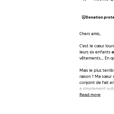
Donation prot
Chers amis,
C’est le cœur lour
leurs six enfants
o
vêtements… En que
Mais le plus terri
raison ? Ma sœur n
conjoint de fait 
a simplement oubl
nom, l’assureur a 
Read more
À cause de cette d
livrée à elle-mêm