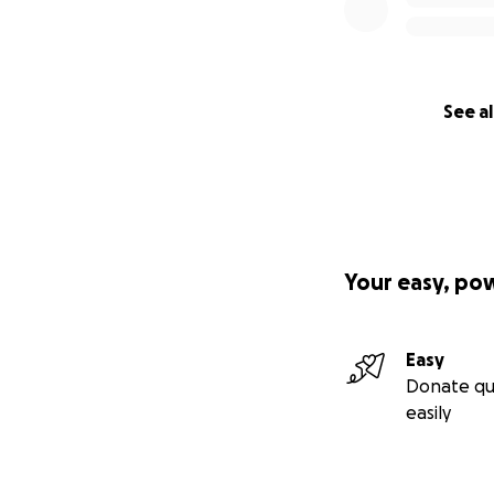
See al
Your easy, po
Easy
Donate qu
easily