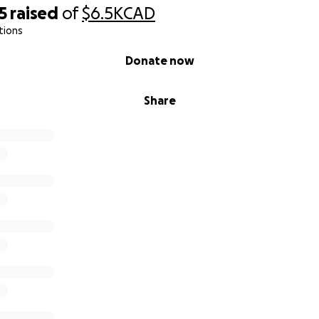
5
raised
of
$6.5K
CAD
tions
Donate now
Share