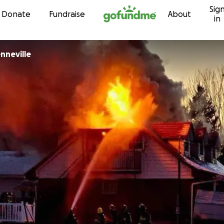
Sig
Skip to content
Donate
Fundraise
About
in
 Quenneville