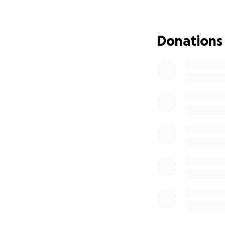
Aujourd’hui,
ils n’
Donc elle ce retro
Donations
Ils ont besoin de 
Nous avons lancé
quel qu’il soit, l
ainsi que les frai
Ne restons pas sp
énorme différence.
un immense souti
Merci du fond du 