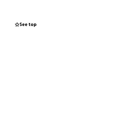
roit.
 enfants etc...
See top
er. Chaque don,
 de la nourriture,
ine.
cela fera une
 à l’aide sera déjà