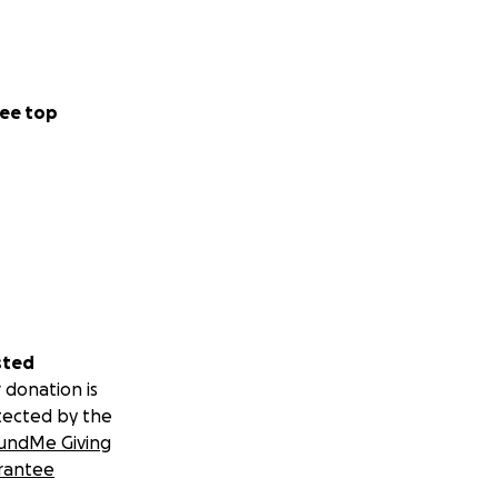
ee top
sted
 donation is
tected by the
undMe Giving
rantee