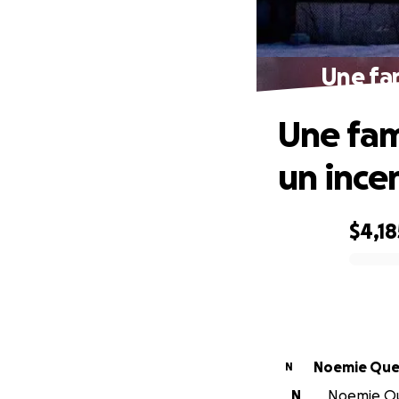
Une fam
Une fami
un ince
$4,18
0% complete
Noemie
N
N
Noemie Que