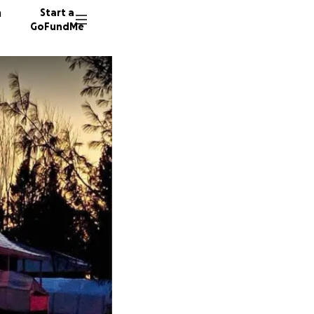
n
Start a
GoFundMe
S
C
78 dono