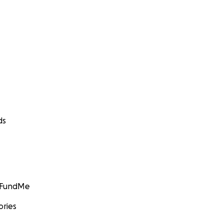
ds
GoFundMe
ories