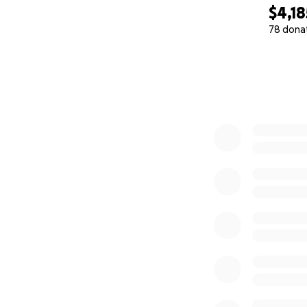
$4,18
78 dona
0% complete