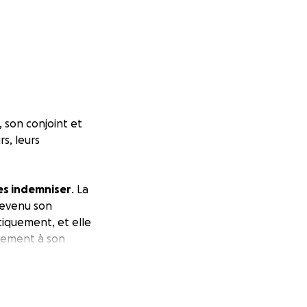
, son conjoint et
s, leurs
es indemniser
. La
 devenu son
tiquement, et elle
quement à son
ns ressources,