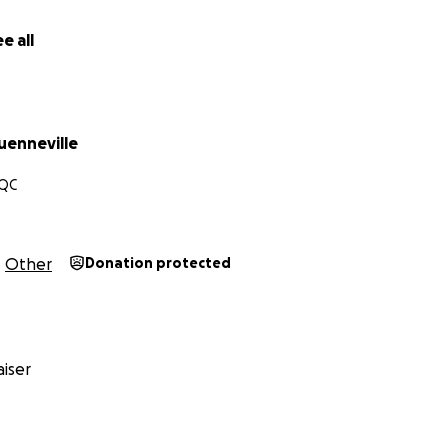
e all
enneville
 QC
Other
Donation protected
iser