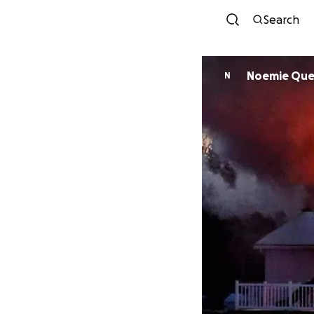
Search
Noemie
N