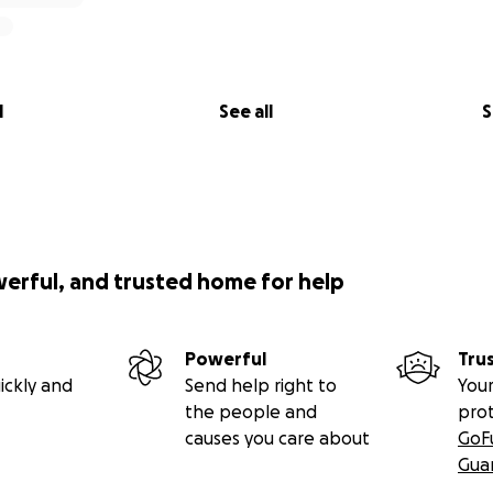
l
See all
S
werful, and trusted home for help
Powerful
Tru
ickly and
Send help right to
Your
the people and
pro
causes you care about
GoF
Gua