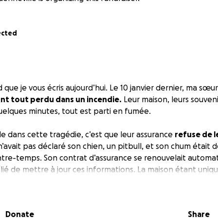
ected
d que je vous écris aujourd’hui. Le 10 janvier dernier, ma sœur
nt tout perdu dans un incendie.
Leur maison, leurs souvenir
lques minutes, tout est parti en fumée.
ble dans cette tragédie, c’est que leur assurance
refuse de l
’avait pas déclaré son chien, un pitbull, et son chum était
entre-temps. Son contrat d’assurance se renouvelait automa
ié de mettre à jour ces informations. La maison étant uni
saisi cette occasion pour refuser toute indemnisation.
écision injuste, une famille entière se retrouve sans toit sa
Donate
Share
e.