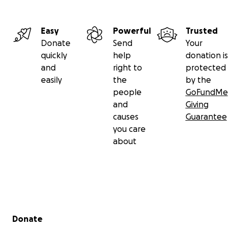
Easy
Powerful
Trusted
Donate
Send
Your
quickly
help
donation is
and
right to
protected
easily
the
by the
people
GoFundMe
and
Giving
causes
Guarantee
you care
about
Secondary menu
Donate