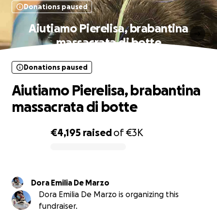
Donations paused
Aiutiamo Pierelisa, brabantina
massacrata di botte
Donations paused
Aiutiamo Pierelisa, brabantina
massacrata di botte
€4,195
raised
of
€3K
0% complete
Dora Emilia De Marzo
Dora Emilia De Marzo is organizing this
fundraiser.