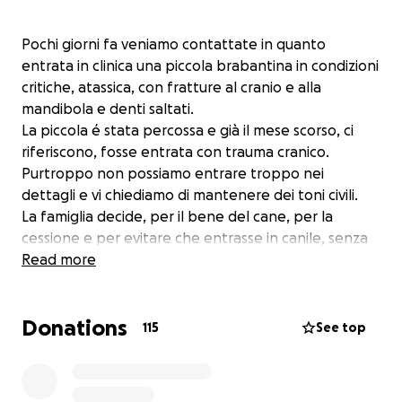
Pochi giorni fa veniamo contattate in quanto
entrata in clinica una piccola brabantina in condizioni
critiche, atassica, con fratture al cranio e alla
mandibola e denti saltati.
La piccola é stata percossa e già il mese scorso, ci
riferiscono, fosse entrata con trauma cranico.
Purtroppo non possiamo entrare troppo nei
dettagli e vi chiediamo di mantenere dei toni civili.
La famiglia decide, per il bene del cane, per la
cessione e per evitare che entrasse in canile, senza
pensarci un attimo, abbiamo acconsentito a
Read more
prendercene carico, perché non ci siamo mai tirate
indietro anche con i casi più disperati.
Donations
Questa é una situazione che non ci era mai capitata
115
See top
e ci ha scosse profondamente, perché se per due
volte é entrata in clinica, non sappiamo quante altre
ce ne siano state senza segni evidenti almeno nel