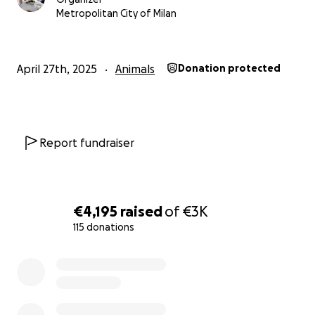
penseremo anche a questo, successivamente.
Metropolitan City of Milan
Pierelisa si merita l'aiuto di noi tutti e speriamo che
sarete al nostro fianco anche questa volta
April 27th, 2025
Animals
Donation protected
Report fundraiser
€4,195
raised
of
€3K
115 donations
0% complete