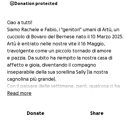
Donation protected
Ciao a tutti!
Siamo Rachele e Fabio, i "genitori" umani di Artù, un
cucciolo di Bovaro del Bernese nato il 10 Marzo 2025.
Artù è entrato nelle nostre vite il 16 Maggio,
travolgente come un piccolo tornado di amore
e pazzia. Da subito ha riempito la nostra casa di
affetto e gioia, diventando il compagno
inseparabile della sua sorellina Sally (la nostra
cagnolina più grande).
Con il passare delle settimane, però, qualcosa ci ha
iniziato a preoccupare: camminava in
Read more
modo strano, si fermava spesso durante le
passeggiate, ci guardava con quegli occhioni
Donate
Share
pieni di dolcezza e di dolore.
Dopo aver fatto le lastre preventive, è arrivata la
diagnosi che nessun amante degli animali