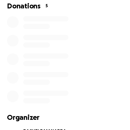
vorrebbe sentire: displasia grave bilaterale alle
Donations
5
anche ed inizio di displasia al gomito
destro.
Per garantire ad Artù una vita lunga, felice e senza
sofferenze, il veterinario ci ha
consigliato: intervento DPO bilaterale alle anche e
intervento al gomito seguiti da terapie e
controlli post-operatori
I costi purtroppo sono elevati: 4.000€ + IVA per le
anche e 600€ + IVA per il gomito, oltre
ai controlli futuri.
Abbiamo sempre pensato che un cane sia parte
della famiglia e che ogni responsabilità
fosse solo nostra. Ma mai avremmo immaginato che
il nostro piccolo Artù sarebbe stato
così sfortunato.
Con tanta umiltà, abbiamo deciso di chiedere un
Organizer
piccolo aiuto a chiunque voglia sostenere
il nostro cucciolo.