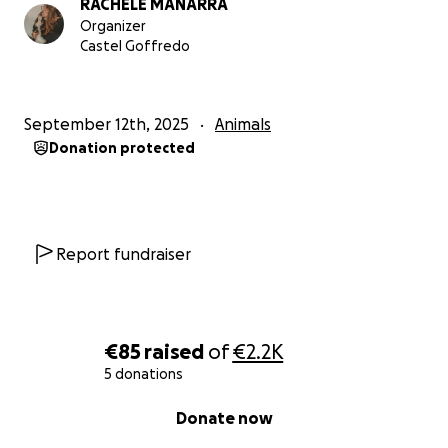
RACHELE MANARRA
Anche una piccola donazione o una condivisione può
Organizer
fare la differenza.
Castel Goffredo
Vi ringraziamo già solo per aver letto la sua storia.
Con il cuore Rachele, Fabio, Sally e Artù.
September 12th, 2025
Animals
Donation protected
Alleghiamo le lastre e la diagnosi del veterinario per
chi volesse approfondire.
Report fundraiser
€85
raised
of
€2.2K
5 donations
0% complete
Donate now