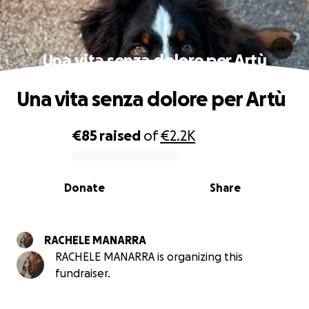
Una vita senza dolore per Artù
Una vita senza dolore per Artù
€85
raised
of
€2.2K
0% complete
Donate
Share
RACHELE MANARRA
RACHELE MANARRA is organizing this
fundraiser.