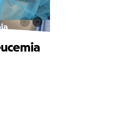
ia
leucemia