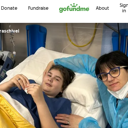
Sig
Skip to content
Donate
Fundraise
About
in
raschivei