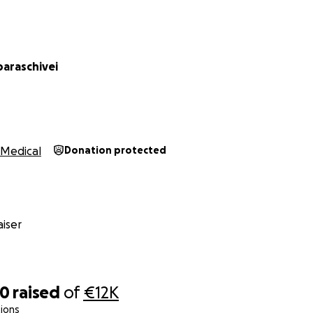
paraschivei
Medical
Donation protected
iser
30
raised
of
€12K
ions