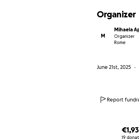
Organizer
Mihaela A
M
Organizer
Rome
June 21st, 2025
Report fundra
€1,9
19 donat