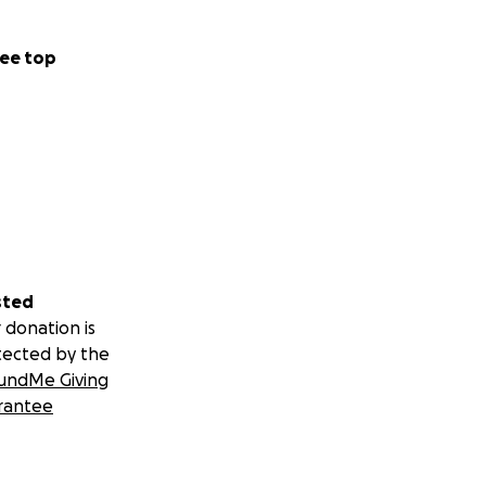
ee top
sted
 donation is
tected by the
undMe Giving
rantee