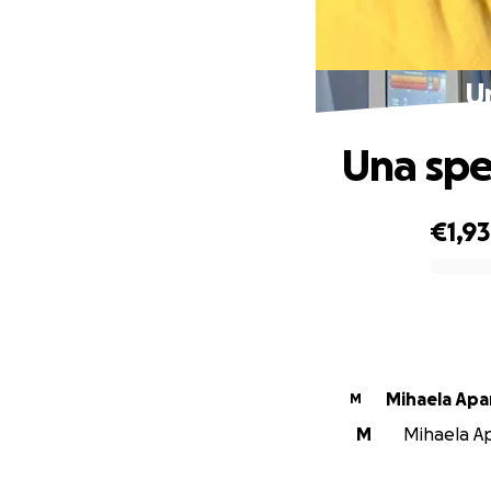
U
Una spe
€1,9
0% complete
Mihaela Apa
M
M
Mihaela Apa