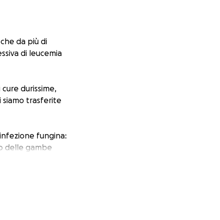
che da più di
ssiva di leucemia
 cure durissime,
i siamo trasferite
 infezione fungina:
so delle gambe
… ed è tornata in
za. Ora Irina sta
er arrivarci