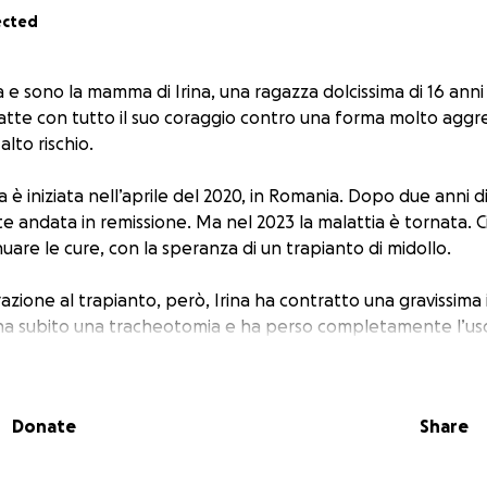
ected
e sono la mamma di Irina, una ragazza dolcissima di 16 anni 
tte con tutto il suo coraggio contro una forma molto aggre
alto rischio.
a è iniziata nell’aprile del 2020, in Romania. Dopo due anni di
te andata in remissione. Ma nel 2023 la malattia è tornata. C
are le cure, con la speranza di un trapianto di midollo.
zione al trapianto, però, Irina ha contratto una gravissima
 ha subito una tracheotomia e ha perso completamente l’u
 un periodo durissimo. Ma la mia bambina non ha mai mollato
Donate
Share
4 è arrivata una seconda recidiva. E nel 2025, anche una ter
a volta. Finalmente, il trapianto di midollo è possibile. Ma p
i aiuto.