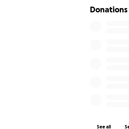
Donations
Siamo a Roma da me
riabilitazione e i
avevamo.
Vi chiedo con tutto
Ogni donazione, a
condividete la nos
Sogno il giorno in
serenamente.
Con amore e grati
Mihaela – Mamma 
See all
Se