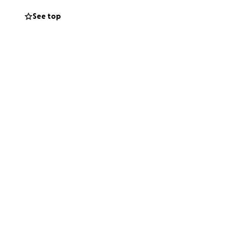
See top
i, medicine,
 tutto quello che
e, vi prego:
cenza