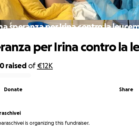
na speranza per Irina contro la leucem
ranza per Irina contro la 
30
raised
of
€12K
Donate
Share
raschivei
raschivei is organizing this fundraiser.