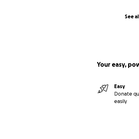
See al
Your easy, po
Easy
Donate qu
easily