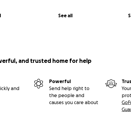
l
See all
S
werful, and trusted home for help
Powerful
Tru
ickly and
Send help right to
Your
the people and
pro
causes you care about
GoF
Gua