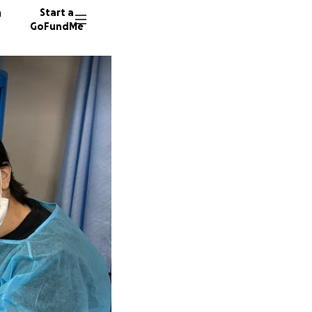
n
Start a
GoFundMe