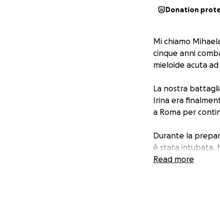
Donation prot
Mi chiamo Mihaela 
cinque anni comba
mieloide acuta ad 
La nostra battagli
Irina era finalmen
a Roma per continu
Durante la prepara
è stata intubata,
per mesi. È stato
Read more
remissione.
Purtroppo, nel 202
lottando ancora un
abbiamo bisogno d