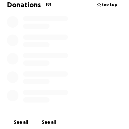
está diseñada para su tipo de movilidad y para no
Donations
191
See top
acentuar las deformaciones posturales que Julieta
ha desarrollado; además de que nos proporcionará
mayor seguridad en nuestros traslados
El costo promedio de esta silla ronda los $60-$65 mil
pesos
Este fondo es para cubrir una herramienta básica
que impacta diariamente en su condición y calidad
de vida. De tener esta silla, Julieta no necesitará
cambiarla en al menos 10 años
Cualquier aportación suma. Compartir también nos
ayuda mucho
Gracias por leer hasta aquí y apoyarnos
See all
See all
¿Quieres saber cómo es un día de movilidad urbana