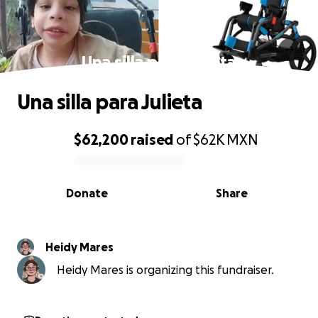
Una silla para Julieta
Una silla para Julieta
$62,200
raised
of
$62K
MXN
0% complete
Donate
Share
Heidy Mares
Heidy Mares is organizing this fundraiser.