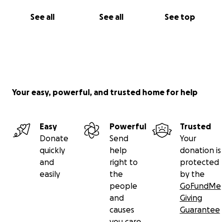
See all
See all
See top
Your easy, powerful, and trusted home for help
Easy
Powerful
Trusted
Donate
Send
Your
quickly
help
donation is
and
right to
protected
easily
the
by the
people
GoFundMe
and
Giving
causes
Guarantee
you care