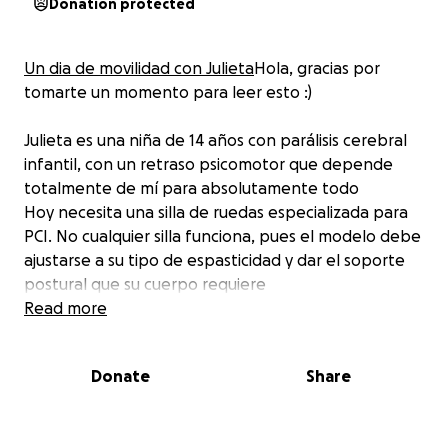
Donation protected
Un dia de movilidad con Julieta
Hola, gracias por
tomarte un momento para leer esto :)
Julieta es una niña de 14 años con parálisis cerebral
infantil, con un retraso psicomotor que depende
totalmente de mí para absolutamente todo
Hoy necesita una silla de ruedas especializada para
PCI. No cualquier silla funciona, pues el modelo debe
ajustarse a su tipo de espasticidad y dar el soporte
postural que su cuerpo requiere
Otro tipo de silla puede provocarle dolor y
Read more
deformaciones
Ha crecido (¡afortunadamente!) y con ello también
Donate
Share
han cambiado sus necesidades
La silla de modelo leggero trak, aunque costosa,