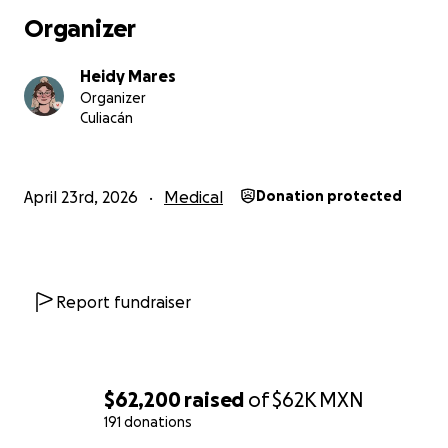
con nosotras en silla de ruedas?
Organizer
https://www.instagram.com/reel/DPK3AW4DFoy/?
igsh=b2FhMnd1YjhkZXNh
Heidy Mares
Organizer
Culiacán
April 23rd, 2026
Medical
Donation protected
Report fundraiser
$62,200
raised
of
$62K
MXN
191 donations