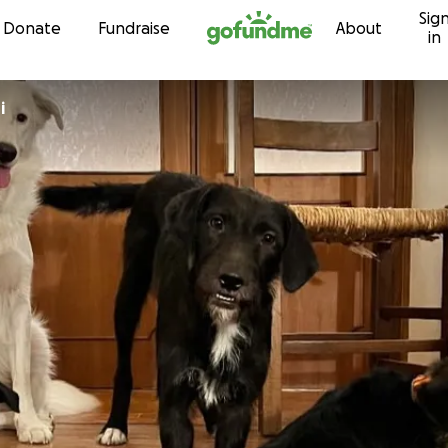
Sig
Skip to content
Donate
Fundraise
About
in
i