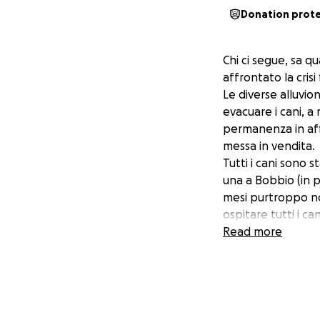
Donation prot
Chi ci segue, sa qua
affrontato la crisi
Le diverse alluvio
evacuare i cani, a
permanenza in affi
messa in vendita.
Tutti i cani sono 
una a Bobbio (in p
mesi purtroppo n
ospitare tutti i 
lasciate.
Read more
In questi mesi ci 
possa una volta pe
sempre.
A ciò si aggiunge
un rifugio di 90 ca