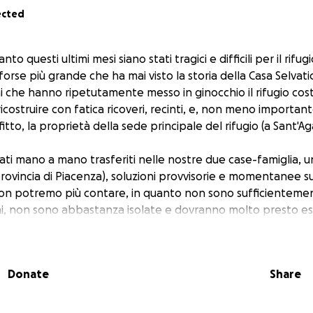
ected
nto questi ultimi mesi siano stati tragici e difficili per il rif
 forse più grande che ha mai visto la storia della Casa Selvati
ni che hanno ripetutamente messo in ginocchio il rifugio co
 ricostruire con fatica ricoveri, recinti, e, non meno importan
tto, la proprietà della sede principale del rifugio (a Sant'Aga
stati mano a mano trasferiti nelle nostre due case-famiglia, u
rovincia di Piacenza), soluzioni provvisorie e momentanee su
on potremo più contare, in quanto non sono sufficienteme
cani, non sono abbastanza isolate e dovranno molto presto es
siamo concentrati nella ricerca di una nuova proprietà e di 
r tutte, unificare il rifugio in un solo luogo ed essere La Cas
Donate
Share
 che gli sforzi economici che dobbiamo sostenere mensilm
ni, l'affitto di due proprietà, il personale, il cibo e le spese v