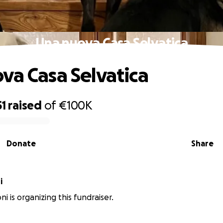
Una nuova Casa Selvatica
va Casa Selvatica
51
raised
of
€100K
Donate
Share
i
oni is organizing this fundraiser.