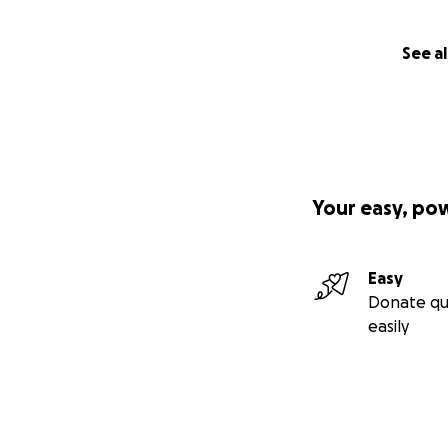
See al
Your easy, po
Easy
Donate qu
easily