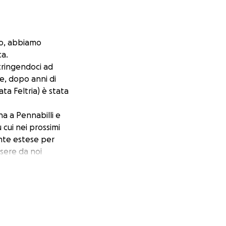
ugio, abbiamo
ca.
stringendoci ad
te, dopo anni di
ta Feltria) è stata
na a Pennabilli e
 cui nei prossimi
nte estese per
sere da noi
una nuova sede che
a Selvatica per
ente per mantenere
eterinarie, per noi