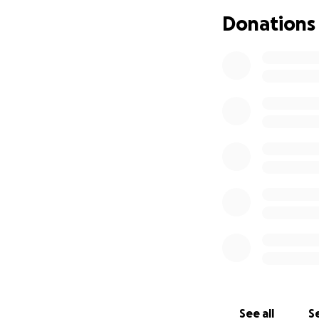
sono diventati dav
Donations
Abbiamo individua
accogliere tutti i 
DEFINITIVA.
Le nostre possibili
proprietà e per qu
rifugio potrà sopr
Chiediamo con il c
consentirà di acqu
I nostri ospiti vi
Grazie infinite da 
See all
Se