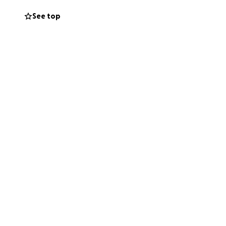
one.
See top
a Casa Selvatica,
bisognosi
cquisto della
te grazie a voi il
a cifra che ci
 questa avventura.