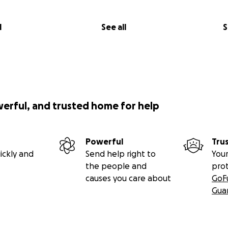
l
See all
S
werful, and trusted home for help
Powerful
Tru
ickly and
Send help right to
Your
the people and
pro
causes you care about
GoF
Gua