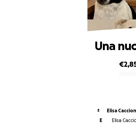
Una nuo
€2,8
0% complete
Elisa Caccion
E
E
Elisa Cacci