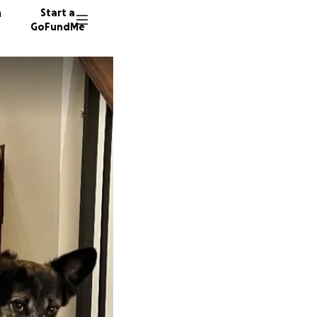
n
Start a
GoFundMe