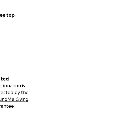
ee top
sted
 donation is
tected by the
undMe Giving
rantee