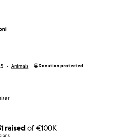
oni
25
Animals
Donation protected
iser
51
raised
of
€100K
tions