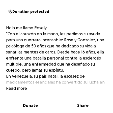
Donation protected
Hola me llamo Rosely
"Con el corazón en la mano, les pedimos su ayuda
para una guerrera incansable: Rosely Gonzalez, una
psicóloga de 50 años que ha dedicado su vida a
sanar las mentes de otros. Desde hace 16 años, ella
enfrenta una batalla personal contra la esclerosis
múltiple, una enfermedad que ha desafiado su
cuerpo, pero jamás su espíritu.
En Venezuela, su país natal, la escasez de
medicamentos esenciales ha convertido su lucha en
una carrera contra el tiempo. Ella necesita
Read more
urgentemente Rituximab (2 ampollas de 500mg
cada seis (6) meses), un medicamento vital para
Donate
Share
frenar el avance de la enfermedad y permitirle
seguir viviendo con dignidad y calidad de vida.