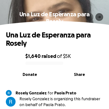
Una Luz de Esperanza para
Rosely
Una Luz de Esperanza para
Rosely
$1,640
raised
of
$5K
0% complete
Donate
Share
Rosely Gonzalez
for
Paola Prato
Rosely Gonzalez is organizing this fundraiser
on behalf of Paola Prato.