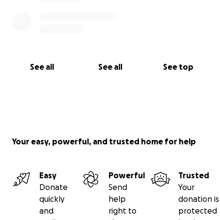
See all
See all
See top
Your easy, powerful, and trusted home for help
Easy
Powerful
Trusted
Donate
Send
Your
quickly
help
donation is
and
right to
protected