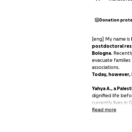
Donation prot
[eng] My name is
postdoctoral res
Bologna
. Recentl
evacuate families
associations.
Today, however, I
Yahya A., a Palest
dignified life bef
currently lives i
been evacuated mo
Read more
bombings. I speak
happening — his c
merchants and all 