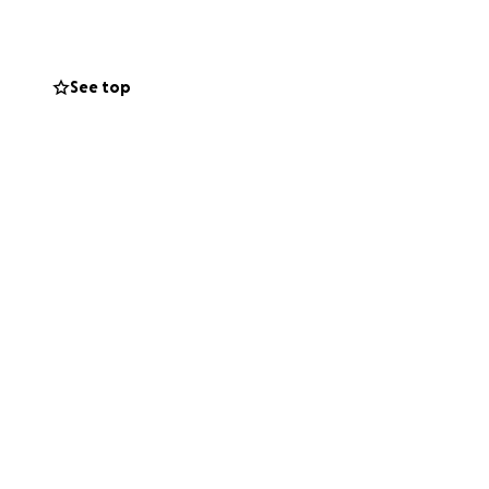
tional protection
See top
 thanks to these,
ay, if not more.
es, which I can
y emergencies
ya mainly uses