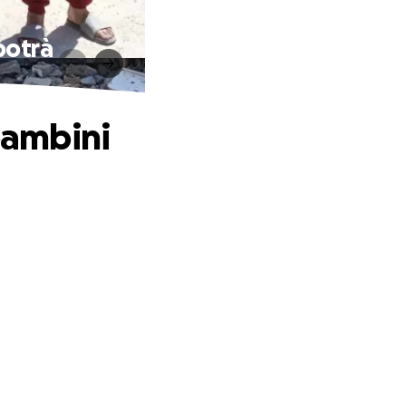
potrà
 bambini