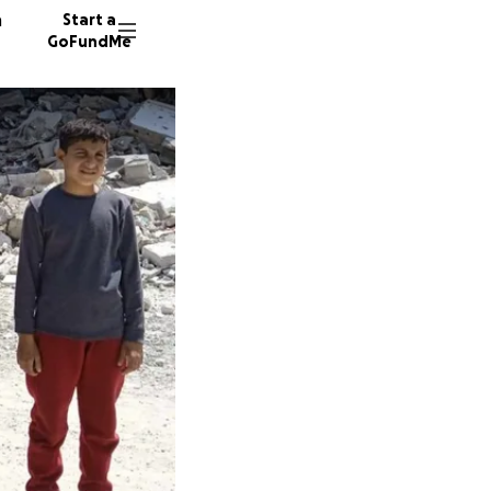
n
Start a
GoFundMe