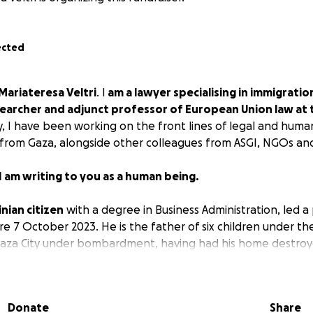
ected
Mariateresa Veltri
. I
am a lawyer specialising in immigration
earcher and adjunct professor of European Union law at t
y, I have been working on the front lines of legal and human
 from Gaza, alongside other colleagues from ASGI, NGOs and
 am writing to you as a human being.
inian citizen
with a degree in Business Administration, led 
ore 7 October 2023. He is the father of six children under th
n Gaza City under bombardment, having had his home destro
re than 30 times. Miraculously, he and his family have surv
 to him daily and he uses his social media channels to docu
hildren's fear, hunger that is more dangerous than bombs,
Donate
Share
the other horrors that war brings with it.
One of his childr