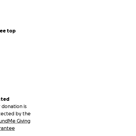
.
massima
ee top
lio e qualche
ano da tre giorni.
sted
 a humane life, an
 donation is
tected by the
undMe Giving
rantee