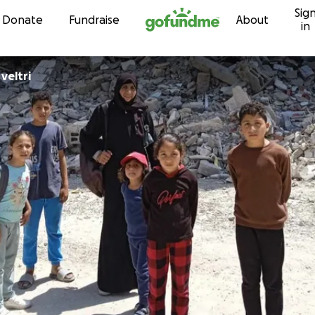
Sig
Skip to content
Donate
Fundraise
About
in
veltri