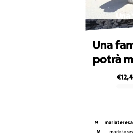
Una 
Una fam
potrà m
€12,
0% complete
mariateresa 
M
M
mariateresa