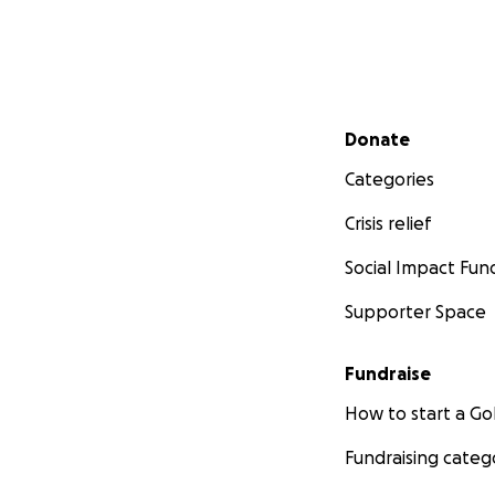
Secondary menu
Donate
Categories
Crisis relief
Social Impact Fun
Supporter Space
Fundraise
How to start a 
Fundraising categ