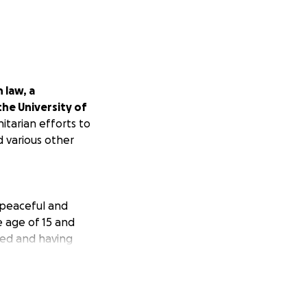
 law, a
he University of
itarian efforts to
 various other
a peaceful and
e age of 15 and
yed and having
ived several
ment what is
 the greed of
en, aged just 12,