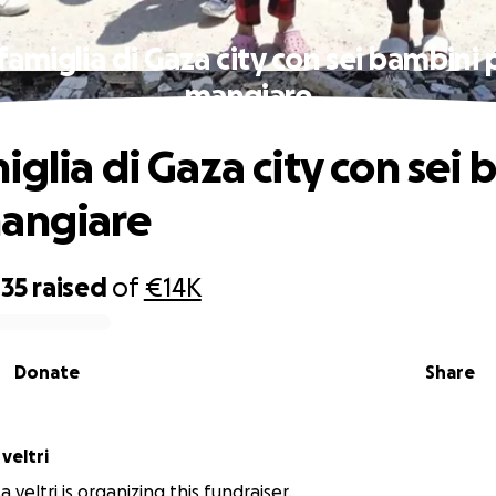
famiglia di Gaza city con sei bambini 
mangiare
iglia di Gaza city con sei
angiare
435
raised
of
€14K
Donate
Share
veltri
 veltri is organizing this fundraiser.