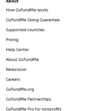
About
How GoFundMe works
GoFundMe Giving Guarantee
Supported countries
Pricing
Help Center
About GoFundMe
Newsroom
Careers
GoFundMe.org
GoFundMe Partnerships
GoFundMe Pro for nonprofits