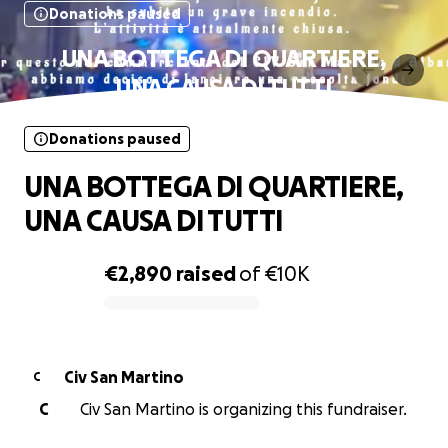
Donations paused
UNA BOTTEGA DI QUARTIERE,
UNA CAUSA DI TUTTI
Donations paused
UNA BOTTEGA DI QUARTIERE,
UNA CAUSA DI TUTTI
€2,890
raised
of
€10K
0% complete
Civ San Martino
C
C
Civ San Martino is organizing this fundraiser.