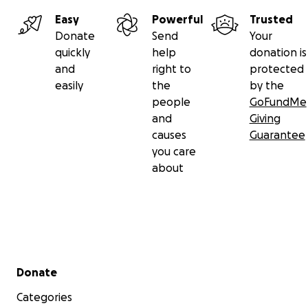
Easy
Powerful
Trusted
Donate
Send
Your
quickly
help
donation is
and
right to
protected
easily
the
by the
people
GoFundMe
and
Giving
causes
Guarantee
you care
about
Secondary menu
Donate
Categories