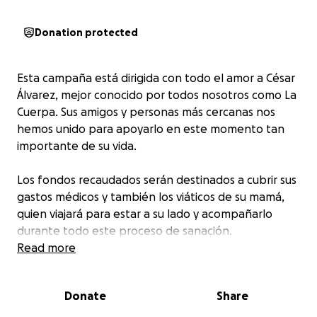
Donation protected
Esta campaña está dirigida con todo el amor a César
Álvarez, mejor conocido por todos nosotros como La
Cuerpa. Sus amigos y personas más cercanas nos
hemos unido para apoyarlo en este momento tan
importante de su vida.
Los fondos recaudados serán destinados a cubrir sus
gastos médicos y también los viáticos de su mamá,
quien viajará para estar a su lado y acompañarlo
durante todo este proceso de sanación.
Read more
Quienes lo conocemos sabemos que César es un
verdadero guerrero, una persona que siempre brilla,
Donate
Share
que nunca se rinde y que nos ha regalado momentos
inolvidables con su alegría, su autenticidad y esa luz