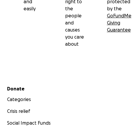
and
right to
protected
easily
the
by the
people
GoFundMe
and
Giving
causes
Guarantee
you care
about
Secondary menu
Donate
Categories
Crisis relief
Social Impact Funds