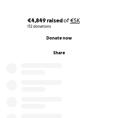
€4,849
raised
of
€5K
132 donations
0% complete
Donate now
Share