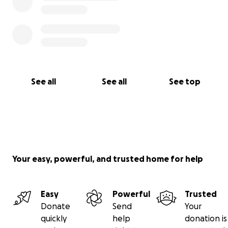
See all
See all
See top
Your easy, powerful, and trusted home for help
Easy
Powerful
Trusted
Donate
Send
Your
quickly
help
donation is