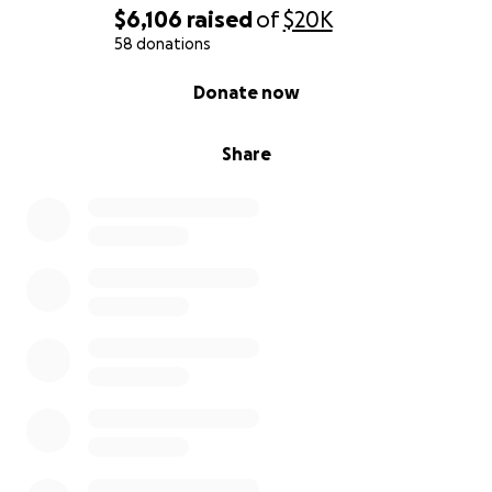
$6,106
raised
of
$20K
58 donations
0% complete
Donate now
Share