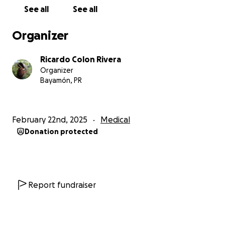
menos parte del costo de este vehículo esencial,
See all
See all
que por tantos años hemos necesitado.
Organizer
Cada donación, grande o pequeña, nos acerca a
hacer esto posible. Si no puedes donar, también nos
Ricardo Colon Rivera
ayudaría mucho si compartes esta campaña con tus
Organizer
amigos y familiares.
Bayamón, PR
¡Gracias por tu apoyo! Juntos podemos darle a
Raulito el transporte seguro y digno que tanto
February 22nd, 2025
Medical
necesita. ❤️
Donation protected
Report fundraiser