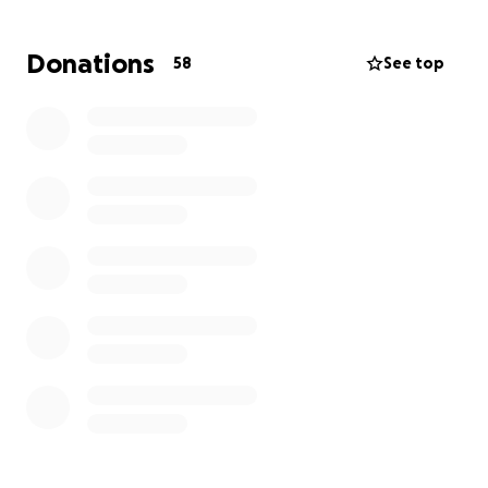
simplemente para salir de la casa.
Ya no pueden
seguir levantándolo con seguridad
, y esto pone en
Donations
58
See top
riesgo su salud y la de Raulito.
NECESITAN UNA MANERA DIGNA Y SEGURA DE PODER
TRANSPORTARSE
¿Cuál es la solución?
Lo que realmente necesitamos es una guagua con
rampa que permita transportar a Raulito de manera
segura, sin poner en riesgo a mis padres. Sin
embargo, estas guaguas son extremadamente
difíciles de conseguir y su costo es altísimo,
con
precios que van desde los $70,000 hasta $100,000
dólares
.
Nuestro objetivo es recaudar lo posible para cubrir al