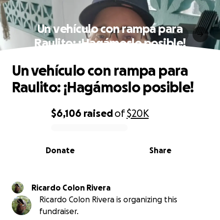
Un vehículo con rampa para
Raulito: ¡Hagámoslo posible!
Un vehículo con rampa para
Raulito: ¡Hagámoslo posible!
$6,106
raised
of
$20K
0% complete
Donate
Share
Ricardo Colon Rivera
Ricardo Colon Rivera is organizing this
fundraiser.