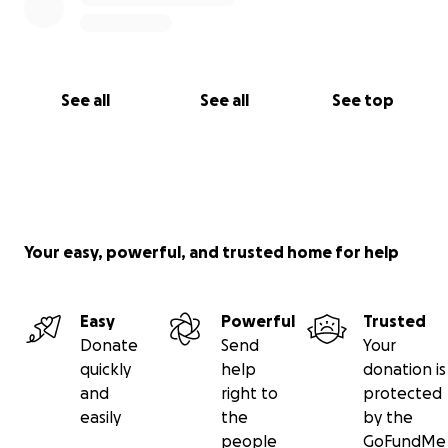
See all
See all
See top
Your easy, powerful, and trusted home for help
Easy
Powerful
Trusted
Donate
Send
Your
quickly
help
donation is
and
right to
protected
easily
the
by the
people
GoFundMe