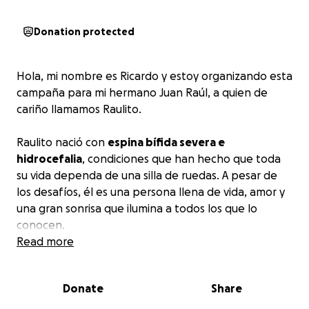
Donation protected
Hola, mi nombre es Ricardo y estoy organizando esta
campaña para mi hermano Juan Raúl, a quien de
cariño llamamos Raulito.
Raulito nació con
espina bífida severa e
hidrocefalia
, condiciones que han hecho que toda
su vida dependa de una silla de ruedas. A pesar de
los desafíos, él es una persona llena de vida, amor y
una gran sonrisa que ilumina a todos los que lo
conocen.
Read more
Mis padres, quienes han sido su principal apoyo
durante todos estos años,
ya están mayores y cada
Donate
Share
vez les resulta más difícil cargarlo y montarlo en el
vehículo
para llevarlo a sus citas médicas o