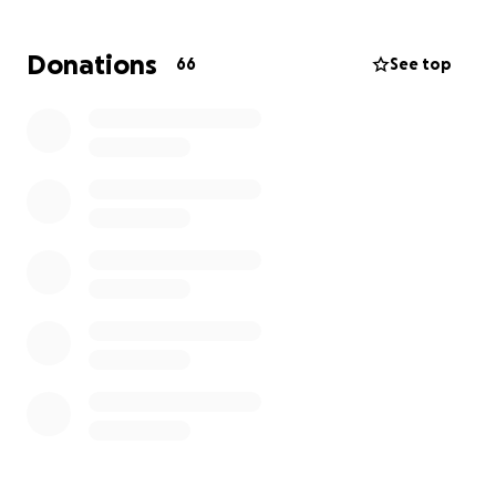
Cualquier aportación, por pequeña que sea, será de
gran ayuda para lograr este propósito. Gracias de
Donations
66
See top
corazón por su apoyo, sus oraciones, y por mantener
a Denis en sus pensamientos.