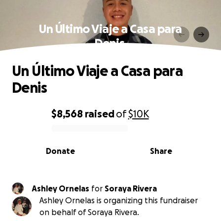
Un Último Viaje a Casa para
Denis ️
Un Último Viaje a Casa para
Denis ️
$8,568
raised
of
$10K
0% complete
Donate
Share
Ashley Ornelas
for
Soraya Rivera
Ashley Ornelas is organizing this fundraiser
on behalf of Soraya Rivera.