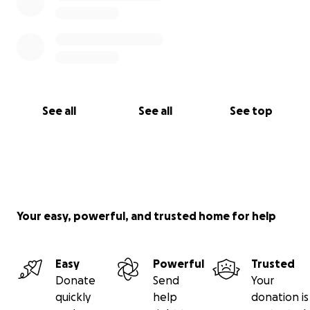
See all
See all
See top
Your easy, powerful, and trusted home for help
Easy
Powerful
Trusted
Donate
Send
Your
quickly
help
donation is