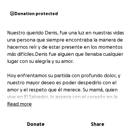
Donation protected
Nuestro querido Denis, fue una luz en nuestras vidas
una persona que siempre encontraba la manera de
hacernos reír y de estar presente en los momentos
más difíciles.Denis fue alguien que llenaba cualquier
lugar con su alegría y su amor.
Hoy enfrentamos su partida con profundo dolor, y
nuestro mayor deseo es poder despedirlo con el
amor y el respeto que él merece. Su mamá, quien
vive en El Salvador, lo espera con el corazón en la
mano para poder verlo llegar a casa una vez más.
Read more
Estamos recaudando fondos para poder trasladar su
Donate
Share
cuerpo y que su madre pueda despedirse de él y
darle sepultura cerca de sus seres queridos.