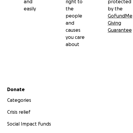
and
right to
protected
easily
the
by the
people
GoFundMe
and
Giving
causes
Guarantee
you care
about
Secondary menu
Donate
Categories
Crisis relief
Social Impact Funds