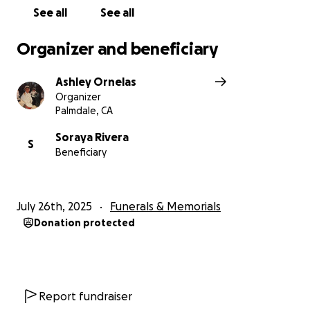
See all
See all
Organizer and beneficiary
Ashley Ornelas
Organizer
Palmdale, CA
Soraya Rivera
S
Beneficiary
July 26th, 2025
Funerals & Memorials
Donation protected
Report fundraiser