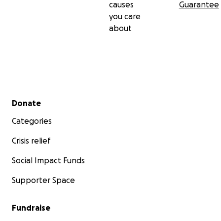
causes
Guarantee
you care
about
Secondary menu
Donate
Categories
Crisis relief
Social Impact Funds
Supporter Space
Fundraise