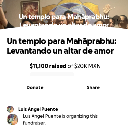
Un templo para Mahāprabhu:
Levantando un altar de amor
Un templo para Mahāprabhu:
Levantando un altar de amor
$11,100
raised
of
$20K
MXN
0% complete
Donate
Share
Luis Angel Puente
Luis Angel Puente is organizing this
fundraiser.