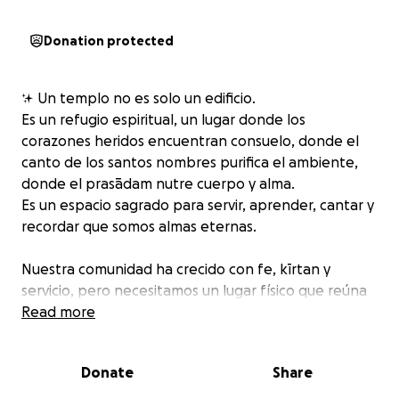
Donation protected
✨ Un templo no es solo un edificio.
Es un refugio espiritual, un lugar donde los
corazones heridos encuentran consuelo, donde el
canto de los santos nombres purifica el ambiente,
donde el prasādam nutre cuerpo y alma.
Es un espacio sagrado para servir, aprender, cantar y
recordar que somos almas eternas.
Nuestra comunidad ha crecido con fe, kīrtan y
servicio, pero necesitamos un lugar físico que reúna
todo esto y lo eleve. Un lugar donde cada persona
Read more
—devota o buscadora— pueda tener contacto
directo con la conciencia de Kṛṣṇa.
Donate
Share
Con tu apoyo, construiremos un templo vaisnava