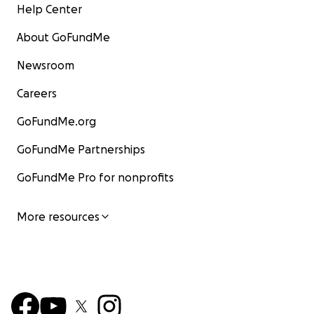
Help Center
About GoFundMe
Newsroom
Careers
GoFundMe.org
GoFundMe Partnerships
GoFundMe Pro for nonprofits
More resources