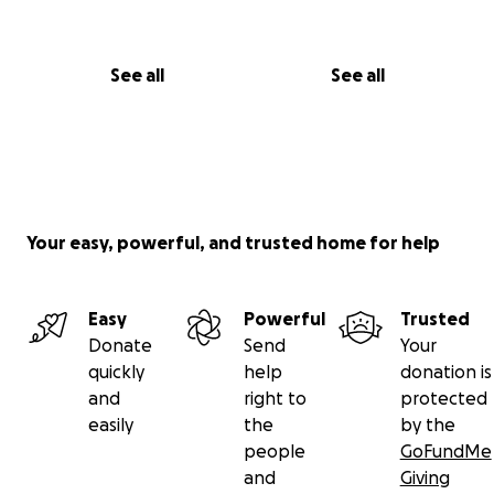
el bhakti eterno.
See all
See all
Your easy, powerful, and trusted home for help
Easy
Powerful
Trusted
Donate
Send
Your
quickly
help
donation is
and
right to
protected
easily
the
by the
people
GoFundMe
and
Giving