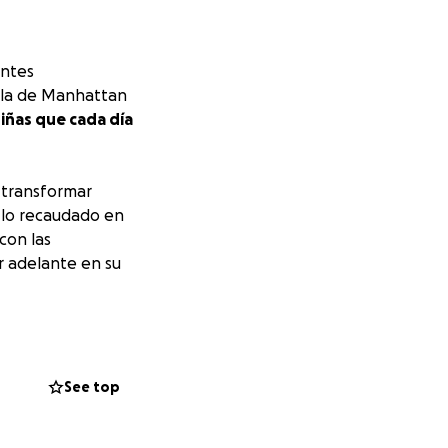
entes
isla de Manhattan
niñas que cada día
 transformar
 lo recaudado en
con las
r adelante en su
to emocional.
venes.
See top
as.