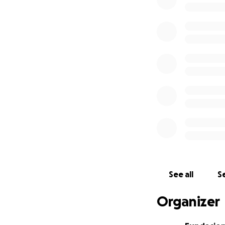
¿Nos acompañas
1. Con lo que pue
2. Comparte esta 
3. Sigue nuestra 
Nadamos por ell@s
Gracias por ser p
#BrazadasPorUnF
See all
Se
Organizer