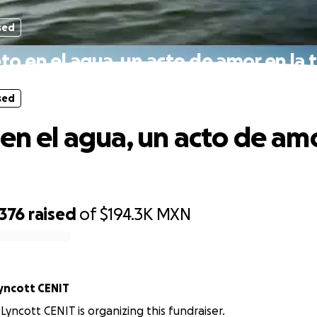
sed
to en el agua, un acto de amor en la t
sed
 en el agua, un acto de amo
,376
raised
of
$194.3K
MXN
yncott CENIT
Lyncott CENIT is organizing this fundraiser.