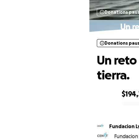
Donations pau
Un re
Donations pau
Un reto
tierra.
$194
0% complete
Fundacion L
Fundacion 