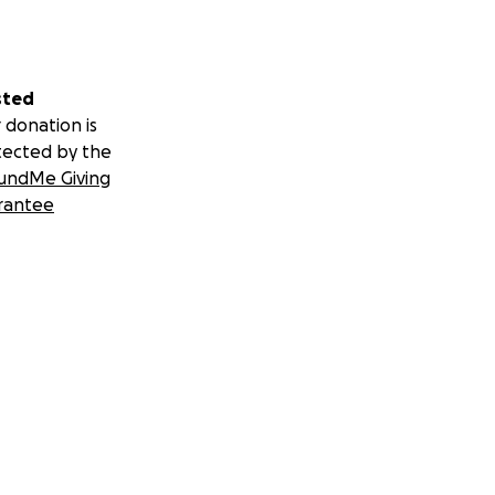
sted
 donation is
tected by the
undMe Giving
rantee