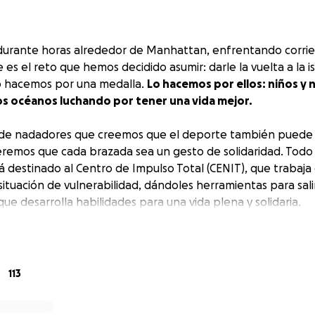
durante horas alrededor de Manhattan, enfrentando corri
 es el reto que hemos decidido asumir: darle la vuelta a la 
lo hacemos por una medalla.
Lo hacemos por ellos: niños y 
os océanos luchando por tener una vida mejor.
de nadadores que creemos que el deporte también puede
ueremos que cada brazada sea un gesto de solidaridad. Todo
 destinado al Centro de Impulso Total (CENIT), que trabaja 
situación de vulnerabilidad, dándoles herramientas para sali
que desarrolla habilidades para una vida plena y solidaria.
cambiar una historia
odrán tener acceso a educación de calidad y acompañamien
enderemos un puente hacia un futuro mejor para much@s jó
113
emostraremos que el amor, como el mar, no tiene fronter