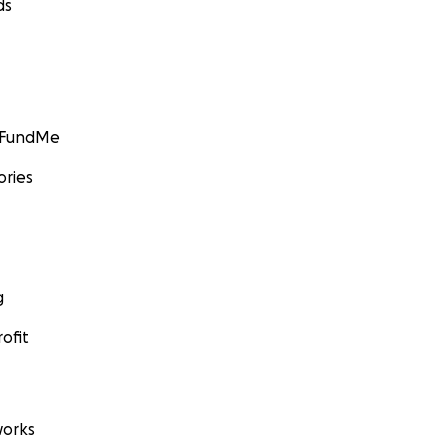
ds
GoFundMe
ories
g
ofit
orks