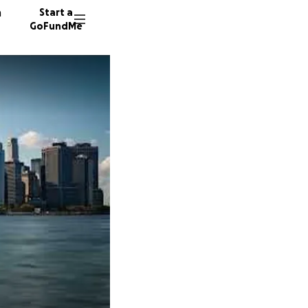
n
Start a
GoFundMe
P
R
A
113 don