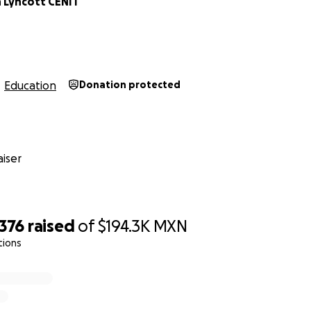
 Lyncott CENIT
Education
Donation protected
iser
,376
raised
of
$194.3K
MXN
tions