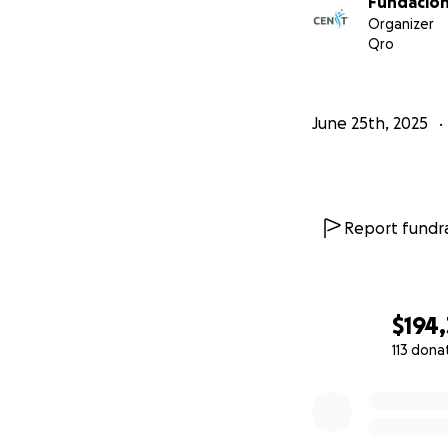
Fundacion
Organizer
Qro
June 25th, 2025
Report fundra
$194
113 dona
0% complete