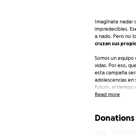
Imagínate nadar 
impredecibles. Ese
a nado. Pero no 
cruzan sus propi
Somos un equipo 
vidas. Por eso, q
esta campaña será
adolescencias en 
futuro, al tiempo 
Read more
Tu aporte puede 
• Con tu ayuda, p
Donations
• Con tu ayuda, t
•
Con tu ayuda, d