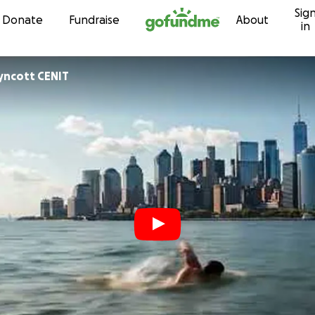
Sig
Skip to content
Donate
Fundraise
About
in
yncott CENIT