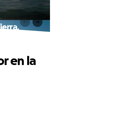
ierra.
r en la