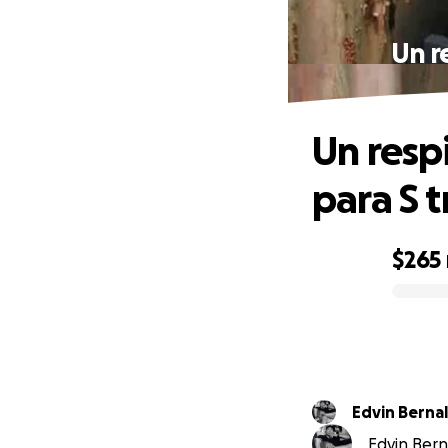
​Un 
​Un res
para S 
$265
0% complete
Edvin Berna
Edvin Berna