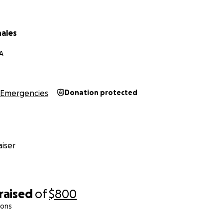
nales
A
Emergencies
Donation protected
iser
raised
of
$800
ions