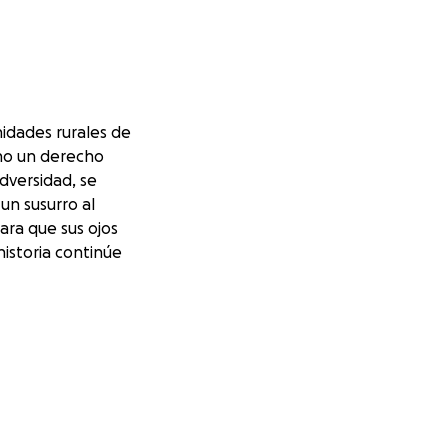
nidades rurales de
 no un derecho
adversidad, se
 un susurro al
ara que sus ojos
historia continúe