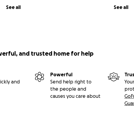
See all
See all
werful, and trusted home for help
Powerful
Tru
ickly and
Send help right to
Your
the people and
pro
causes you care about
GoF
Gua