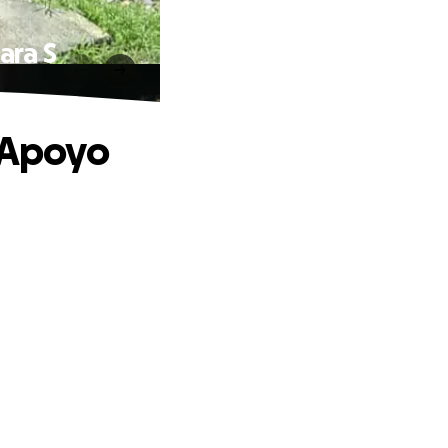
ara S
n Apoyo