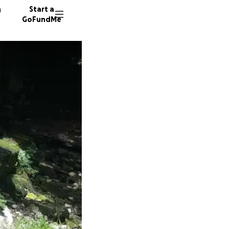
n
Start a
GoFundMe