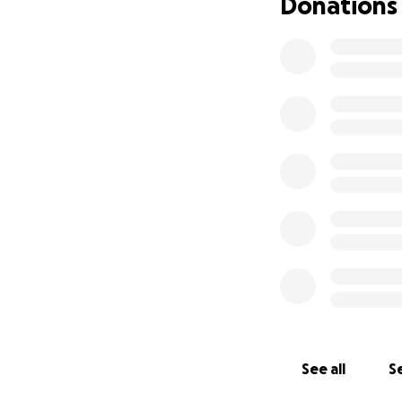
Donations
See all
Se