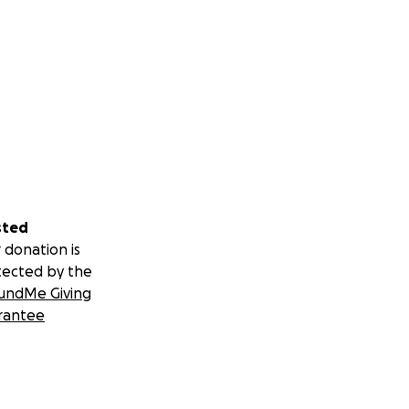
sted
 donation is
tected by the
undMe Giving
rantee