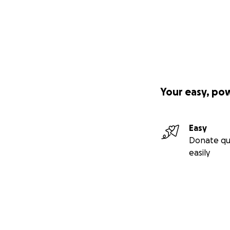
Your easy, po
Easy
Donate qu
easily