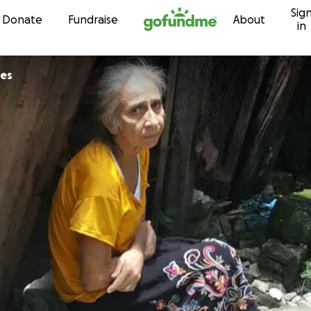
Sig
Skip to content
Donate
Fundraise
About
in
les