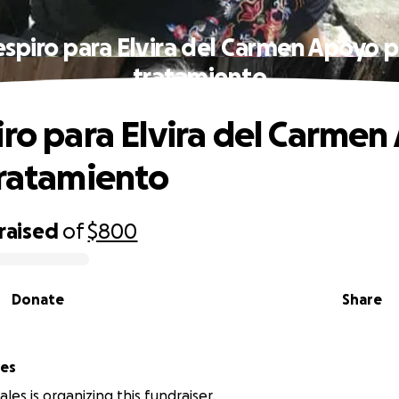
respiro para Elvira del Carmen Apoyo p
tratamiento
piro para Elvira del Carme
tratamiento
raised
of
$800
Donate
Share
les
les is organizing this fundraiser.