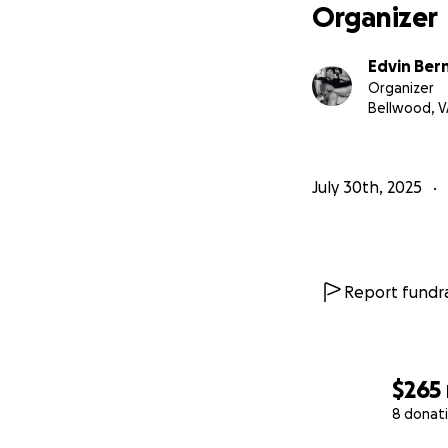
Organizer
Edvin Ber
Organizer
Bellwood, V
July 30th, 2025
Report fundra
$265
8 donat
0% complete