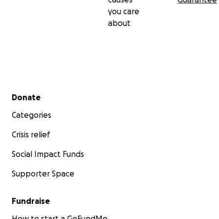
you care
about
Secondary menu
Donate
Categories
Crisis relief
Social Impact Funds
Supporter Space
Fundraise
How to start a GoFundMe