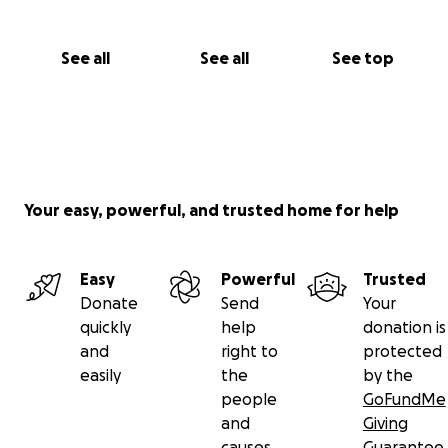
¡Únete a esta causa y ayuda a llevar sonrisas y
aventuras a nuestros jóvenes atletas!
See all
See all
See top
Un millón de gracias.
Your easy, powerful, and trusted home for help
Easy
Powerful
Trusted
Donate
Send
Your
quickly
help
donation is
and
right to
protected
easily
the
by the
people
GoFundMe
and
Giving
causes
Guarantee