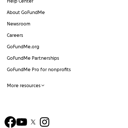
Help Center
About GoFundMe
Newsroom
Careers
GoFundMe.org
GoFundMe Partnerships
GoFundMe Pro for nonprofits
More resources