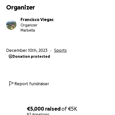
a promover el amor por el deporte, la naturaleza y
Organizer
comprometidos también con acciones solidarias y de
inclusión social. Hoy, nos encontramos ante una
Francisco Viegas
necesidad especial y queremos invitarlos a ser parte
Organizer
de esta noble causa.
Marbella
Nuestro club tiene el honor de contar con Aray,
nuestro valiente capitán, y sus amigos y amigas los
December 10th, 2023
Sports
cuales han participado con nuestro club en varias
Donation protected
pruebas de montaña inclusivas, pero siempre hemos
contado con otros clubes que nos dejaban sus sillas
especiales para hacerlo posible. Actualmente
estamos siendo invitados a este tipo de eventos,
pero ya no podemos disponer de esa silla que nos
Report fundraiser
dejaban y no podemos asistir con nuestro capitán
Aray. Para hacer esto posible, necesitamos una "silla
Joëlette Adventure", un tipo especial de silla de
ruedas diseñada para terrenos montañosos. Esta
€5,000
raised
of
€5K
silla permitirá a nuestros pequeños campeones
97 donations