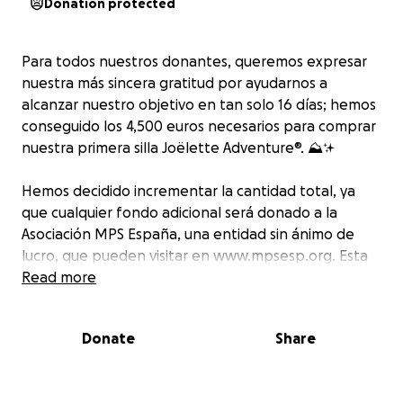
Donation protected
Para todos nuestros donantes, queremos expresar
nuestra más sincera gratitud por ayudarnos a
alcanzar nuestro objetivo en tan solo 16 días; hemos
conseguido los 4,500 euros necesarios para comprar
nuestra primera silla Joëlette Adventure®. ⛰️✨
Hemos decidido incrementar la cantidad total, ya
que cualquier fondo adicional será donado a la
Asociación MPS España, una entidad sin ánimo de
lucro, que pueden visitar en www.mpsesp.org. Esta
asociación dedica sus esfuerzos a investigar las
Read more
enfermedades lisosomales, incluyendo el Síndrome
de Sanfilippo B, del cual Aray es afectado.
Donate
Share
¿Qué es el Síndrome de Sanfilippo? Se trata de un
trastorno metabólico genético muy poco común,