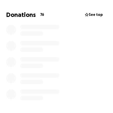
Grande, gesto di vicinanza ❤️
Donations
76
See top