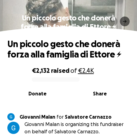
Un piccolo gesto che donerà
forza alla famiglia di Ettore ⚡
Un piccolo gesto che donerà
forza alla famiglia di Ettore ⚡
€2,132
raised
of
€2.4K
0% complete
Donate
Share
Giovanni Malan
for
Salvatore Carnazzo
Giovanni Malan is organizing this fundraiser
on behalf of Salvatore Carnazzo.