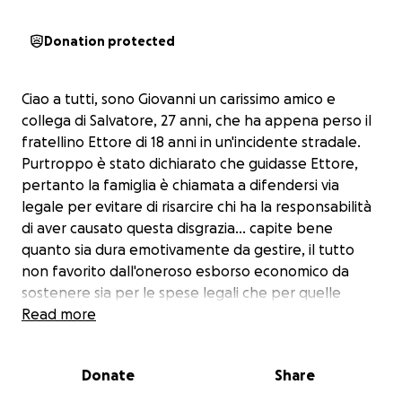
Donation protected
Ciao a tutti, sono Giovanni un carissimo amico e
collega di Salvatore, 27 anni, che ha appena perso il
fratellino Ettore di 18 anni in un'incidente stradale.
Purtroppo è stato dichiarato che guidasse Ettore,
pertanto la famiglia è chiamata a difendersi via
legale per evitare di risarcire chi ha la responsabilità
di aver causato questa disgrazia... capite bene
quanto sia dura emotivamente da gestire, il tutto
non favorito dall'oneroso esborso economico da
sostenere sia per le spese legali che per quelle
dovute alla funzione funebre.
Read more
Per quanto sopra, sono qui a chiedervi un piccolo
contributo per aiutare Salvatore e la sua famiglia ad
Donate
Share
affrontare questa tragedia.
Vi ringrazio anticipatamente per questo, piccolo