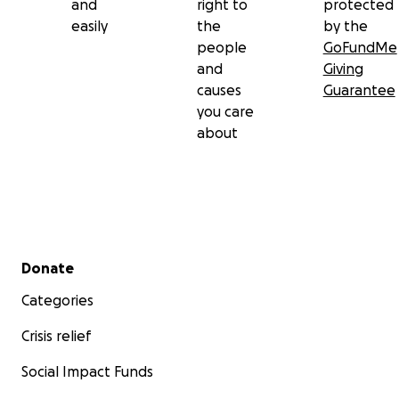
and
right to
protected
easily
the
by the
people
GoFundMe
and
Giving
causes
Guarantee
you care
about
Secondary menu
Donate
Categories
Crisis relief
Social Impact Funds