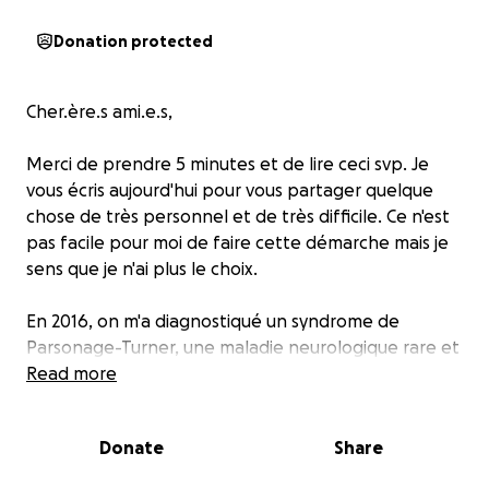
Donation protected
Cher.ère.s ami.e.s,
Merci de prendre 5 minutes et de lire ceci svp. Je
vous écris aujourd'hui pour vous partager quelque
chose de très personnel et de très difficile. Ce n'est
pas facile pour moi de faire cette démarche mais je
sens que je n'ai plus le choix.
En 2016, on m'a diagnostiqué un syndrome de
Parsonage-Turner, une maladie neurologique rare et
extrêmement douloureuse. Elle provoque une
Read more
inflammation et des lésions aux nerfs, généralement
au niveau du cou, de l'épaule et de la région
Donate
Share
pectorale. Ça fait du dommage neurologique dans
tout le membre et ça entraîne des paralysies