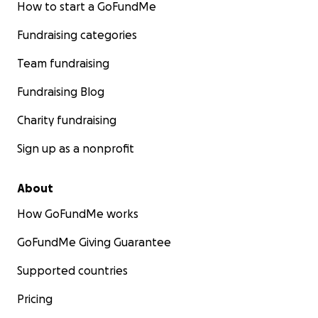
How to start a GoFundMe
Merci de m'avoir lu, de vous en être soucié et d'être
Fundraising categories
là.
Team fundraising
Au plaisir de refaire de la musique avec ou pour vous
bientôt !
Fundraising Blog
Charity fundraising
Merci !
Sign up as a nonprofit
Mark
About
How GoFundMe works
GoFundMe Giving Guarantee
Supported countries
Pricing