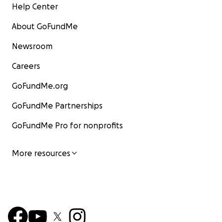
Help Center
About GoFundMe
Newsroom
Careers
GoFundMe.org
GoFundMe Partnerships
GoFundMe Pro for nonprofits
More resources