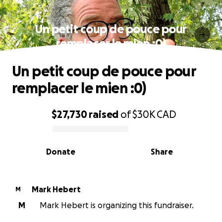
Un petit coup de pouce pour
remplacer le mien :0)
Un petit coup de pouce pour
remplacer le mien :0)
$27,730
raised
of
$30K
CAD
0% complete
Donate
Share
Mark Hebert
M
M
Mark Hebert is organizing this fundraiser.