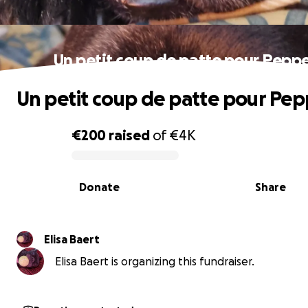
Un petit coup de patte pour Pepp
Un petit coup de patte pour Pe
€200
raised
of
€4K
0% complete
Donate
Share
Elisa Baert
Elisa Baert is organizing this fundraiser.