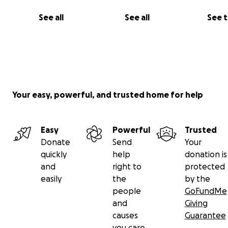
See all
See all
See 
Your easy, powerful, and trusted home for help
Easy
Powerful
Trusted
Donate
Send
Your
quickly
help
donation is
and
right to
protected
easily
the
by the
people
GoFundMe
and
Giving
causes
Guarantee
you care